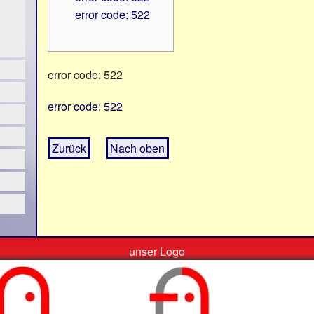
error code: 522
error code: 522
error code: 522
Zurück
Nach oben
unser Logo