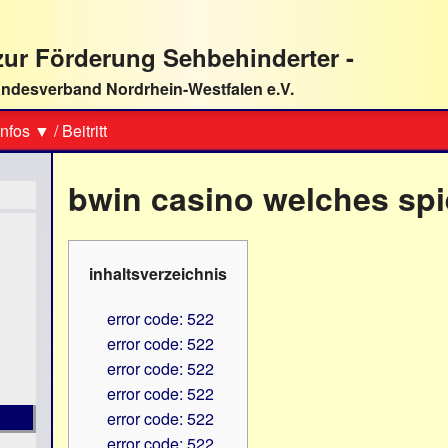
ur Förderung Sehbehinderter -
ndesverband Nordrhein-Westfalen e.V.
Suche
nfos ▼
/
Beitritt
bwin casino welches spi
inhaltsverzeichnis
error code: 522
error code: 522
error code: 522
error code: 522
error code: 522
error code: 522