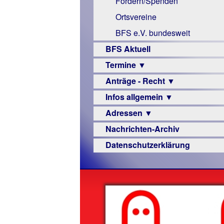
Fördern/Spenden
Links
Ortsvereine
BFS e.V. bundesweit
BFS Aktuell
Termine ▼
Anträge - Recht ▼
Veranstaltungsprogramme
Infos allgemein ▼
Archiv
Urteile
Adressen ▼
Sehbehinderung
Nachrichten-Archiv
Frühförderung
Augenoptiker
Datenschutzerklärung
Schule
Berufsbildungswerke
Ausbildung
Berufsförderungswerke
–
Familienratgeber
Beruf
Hörbüchereien
Senioren
Reha-
Hilfsmittel
Lehrer