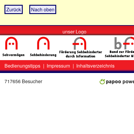
Zurück
Nach oben
unser Logo
Bedienungstipps
|
Impressum
|
Inhaltsverzeichnis
Zweit-
Lo
Menü
717656 Besucher