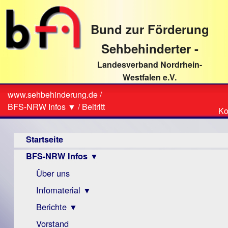
direkt
zum
Bund zur Förderung
Textinhalt
Sehbehinderter -
Landesverband Nordrhein-
Westfalen e.V.
Suche
www.sehbehinderung.de
/
Z
Sie
BFS-NRW Infos ▼
/
Beitritt
Ko
Ko
sind
Hauptmenü
hier
Startseite
BFS-NRW Infos ▼
Über uns
Infomaterial ▼
Berichte ▼
Visus
Zeitschrift
Vorstand
Archiv