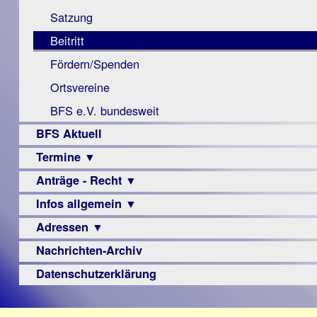
Monokular
Berichte
Satzung
Mac
Beitritt
Instagram-
Fördern/Spenden
Links
Ortsvereine
BFS e.V. bundesweit
BFS Aktuell
Termine ▼
Anträge - Recht ▼
Veranstaltungsprogramme
Infos allgemein ▼
Archiv
Urteile
Adressen ▼
Sehbehinderung
Frühförderung
Nachrichten-Archiv
Augenoptiker
Schule
Berufsbildungswerke
Datenschutzerklärung
Ausbildung
Berufsförderungswerke
–