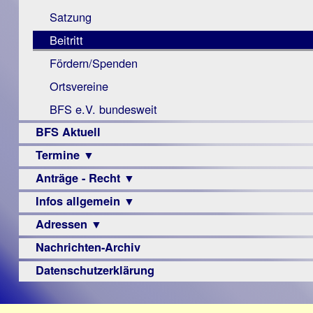
Monokular
Berichte
Satzung
Mac
Beitritt
Instagram-
Fördern/Spenden
Links
Ortsvereine
BFS e.V. bundesweit
BFS Aktuell
Termine ▼
Anträge - Recht ▼
Veranstaltungsprogramme
Infos allgemein ▼
Archiv
Urteile
Adressen ▼
Sehbehinderung
Frühförderung
Nachrichten-Archiv
Augenoptiker
Schule
Berufsbildungswerke
Datenschutzerklärung
Ausbildung
Berufsförderungswerke
–