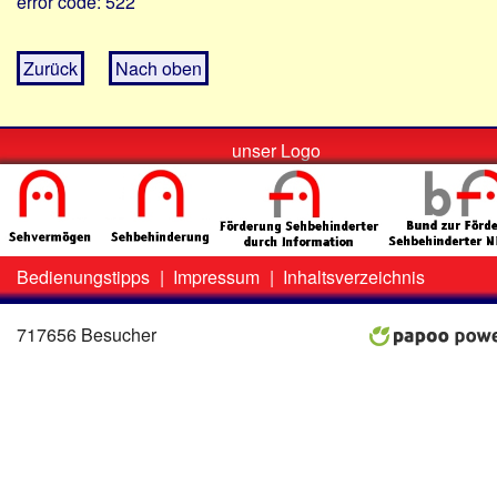
error code: 522
Zurück
Nach oben
unser Logo
Bedienungstipps
|
Impressum
|
Inhaltsverzeichnis
Zweit-
Lo
Menü
717656 Besucher