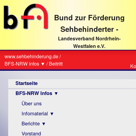
direkt
zum
Bund zur Förderung
Textinhalt
Sehbehinderter -
Landesverband Nordrhein-
Westfalen e.V.
Suche
www.sehbehinderung.de
/
Z
Sie
BFS-NRW Infos ▼
/
Beitritt
Ko
Ko
sind
Hauptmenü
hier
Startseite
BFS-NRW Infos ▼
Über uns
Infomaterial ▼
Berichte ▼
Visus
Zeitschrift
Vorstand
Archiv