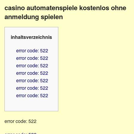
Familienratgeber
Beruf
casino automatenspiele kostenlos ohne
Hörbüchereien
Senioren
anmeldung spielen
Reha-
Hilfsmittel
Lehrer
-
Schulen
inhaltsverzeichnis
PC
Verbände
error code: 522
error code: 522
error code: 522
error code: 522
error code: 522
error code: 522
error code: 522
error code: 522