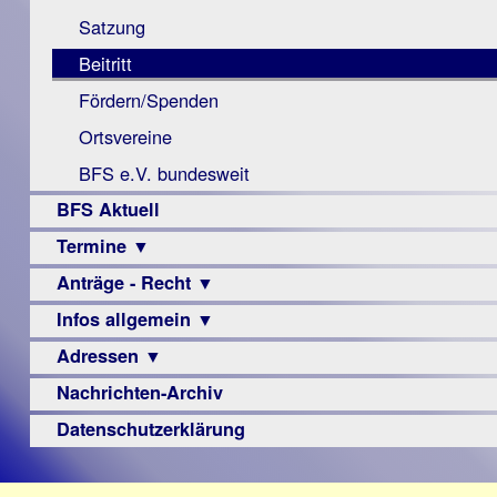
Monokular
Berichte
Satzung
Mac
Beitritt
Instagram-
Fördern/Spenden
Links
Ortsvereine
BFS e.V. bundesweit
BFS Aktuell
Termine ▼
Anträge - Recht ▼
Veranstaltungsprogramme
Infos allgemein ▼
Archiv
Urteile
Adressen ▼
Sehbehinderung
Frühförderung
Nachrichten-Archiv
Augenoptiker
Schule
Berufsbildungswerke
Datenschutzerklärung
Ausbildung
Berufsförderungswerke
–