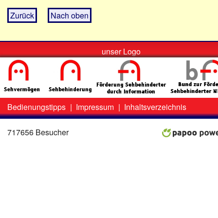
Zurück
Nach oben
unser Logo
Bedienungstipps
|
Impressum
|
Inhaltsverzeichnis
Zweit-
Lo
Menü
717656 Besucher