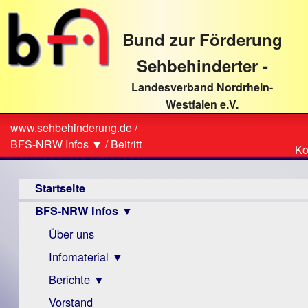
direkt
zum
Bund zur Förderung
Textinhalt
Sehbehinderter -
Landesverband Nordrhein-
Westfalen e.V.
Suche
www.sehbehinderung.de
/
Z
Sie
BFS-NRW Infos ▼
/
Beitritt
Ko
Ko
sind
Hauptmenü
hier
Startseite
BFS-NRW Infos ▼
Über uns
Infomaterial ▼
Berichte ▼
Visus
Zeitschrift
Vorstand
Archiv