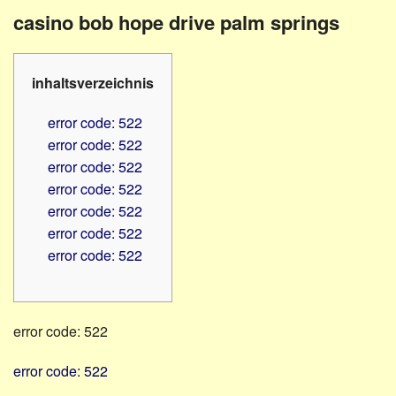
Familienratgeber
Beruf
casino bob hope drive palm springs
Hörbüchereien
Senioren
Reha-
Hilfsmittel
Lehrer
inhaltsverzeichnis
-
Schulen
PC
error code: 522
Verbände
error code: 522
error code: 522
error code: 522
error code: 522
error code: 522
error code: 522
error code: 522
error code: 522