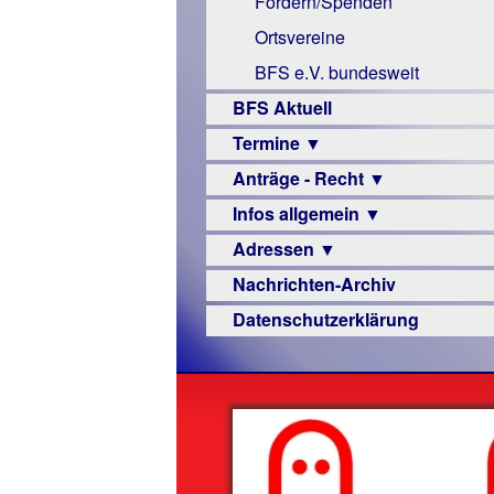
Fördern/Spenden
Links
Ortsvereine
BFS e.V. bundesweit
BFS Aktuell
Termine ▼
Anträge - Recht ▼
Veranstaltungsprogramme
Infos allgemein ▼
Archiv
Urteile
Adressen ▼
Sehbehinderung
Nachrichten-Archiv
Frühförderung
Augenoptiker
Datenschutzerklärung
Schule
Berufsbildungswerke
Ausbildung
Berufsförderungswerke
–
Familienratgeber
Beruf
Hörbüchereien
Senioren
Reha-
Hilfsmittel
Lehrer