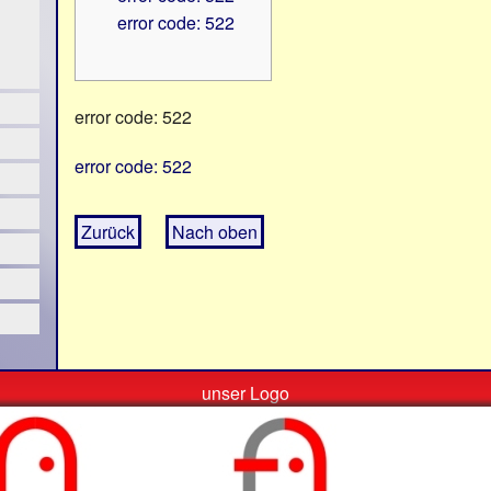
error code: 522
error code: 522
error code: 522
Zurück
Nach oben
unser Logo