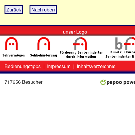
Zurück
Nach oben
unser Logo
Bedienungstipps
|
Impressum
|
Inhaltsverzeichnis
Zweit-
Lo
Menü
717656 Besucher