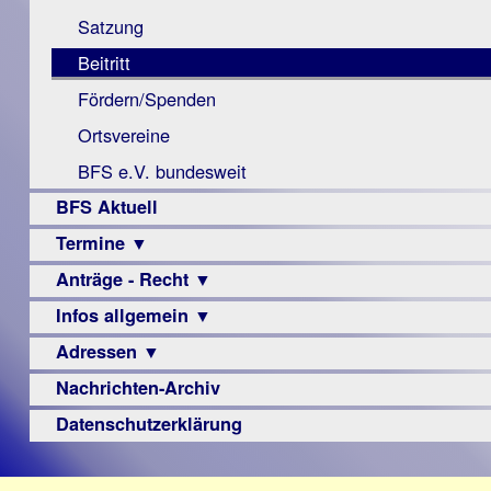
Monokular
Berichte
Satzung
Mac
Beitritt
Instagram-
Fördern/Spenden
Links
Ortsvereine
BFS e.V. bundesweit
BFS Aktuell
Termine ▼
Anträge - Recht ▼
Veranstaltungsprogramme
Infos allgemein ▼
Archiv
Urteile
Adressen ▼
Sehbehinderung
Frühförderung
Nachrichten-Archiv
Augenoptiker
Schule
Berufsbildungswerke
Datenschutzerklärung
Ausbildung
Berufsförderungswerke
–