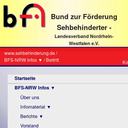
direkt
zum
Bund zur Förderung
Textinhalt
Sehbehinderter -
Landesverband Nordrhein-
Westfalen e.V.
Suche
www.sehbehinderung.de
/
Z
Sie
BFS-NRW Infos ▼
/
Beitritt
Ko
Ko
sind
Hauptmenü
hier
Startseite
BFS-NRW Infos ▼
Über uns
Infomaterial ▼
Berichte ▼
Visus
Zeitschrift
Vorstand
Archiv