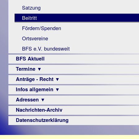
Monokular
Berichte
Satzung
Mac
Beitritt
Instagram-
Fördern/Spenden
Links
Ortsvereine
BFS e.V. bundesweit
BFS Aktuell
Termine ▼
Anträge - Recht ▼
Veranstaltungsprogramme
Infos allgemein ▼
Archiv
Urteile
Adressen ▼
Sehbehinderung
Frühförderung
Nachrichten-Archiv
Augenoptiker
Schule
Berufsbildungswerke
Datenschutzerklärung
Ausbildung
Berufsförderungswerke
–