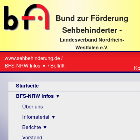
direkt
zum
Bund zur Förderung
Textinhalt
Sehbehinderter -
Landesverband Nordrhein-
Westfalen e.V.
Suche
www.sehbehinderung.de
/
Z
Sie
BFS-NRW Infos ▼
/
Beitritt
Ko
Ko
sind
Hauptmenü
hier
Startseite
BFS-NRW Infos ▼
Über uns
Infomaterial ▼
Berichte ▼
Visus
Zeitschrift
Vorstand
Archiv