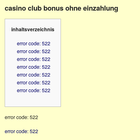
Familienratgeber
Beruf
casino club bonus ohne einzahlung
Hörbüchereien
Senioren
Reha-
Hilfsmittel
Lehrer
inhaltsverzeichnis
-
Schulen
PC
error code: 522
Verbände
error code: 522
error code: 522
error code: 522
error code: 522
error code: 522
error code: 522
error code: 522
error code: 522