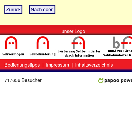
Zurück
Nach oben
unser Logo
Bedienungstipps
|
Impressum
|
Inhaltsverzeichnis
Zweit-
Lo
Menü
717656 Besucher