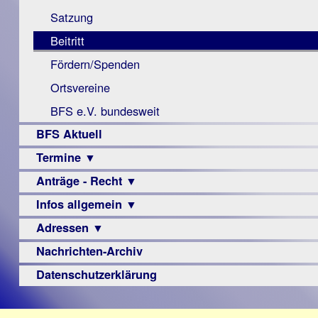
Monokular
Berichte
Satzung
Mac
Beitritt
Instagram-
Fördern/Spenden
Links
Ortsvereine
BFS e.V. bundesweit
BFS Aktuell
Termine ▼
Anträge - Recht ▼
Veranstaltungsprogramme
Infos allgemein ▼
Archiv
Urteile
Adressen ▼
Sehbehinderung
Frühförderung
Nachrichten-Archiv
Augenoptiker
Schule
Berufsbildungswerke
Datenschutzerklärung
Ausbildung
Berufsförderungswerke
–