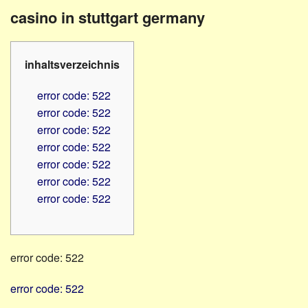
Familienratgeber
Beruf
casino in stuttgart germany
Hörbüchereien
Senioren
Reha-
Hilfsmittel
Lehrer
inhaltsverzeichnis
-
Schulen
PC
error code: 522
Verbände
error code: 522
error code: 522
error code: 522
error code: 522
error code: 522
error code: 522
error code: 522
error code: 522