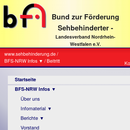
direkt
zum
Bund zur Förderung
Textinhalt
Sehbehinderter -
Landesverband Nordrhein-
Westfalen e.V.
Suche
www.sehbehinderung.de
/
Z
Sie
BFS-NRW Infos ▼
/
Beitritt
Ko
Ko
sind
Hauptmenü
hier
Startseite
BFS-NRW Infos ▼
Über uns
Infomaterial ▼
Berichte ▼
Visus
Zeitschrift
Vorstand
Archiv