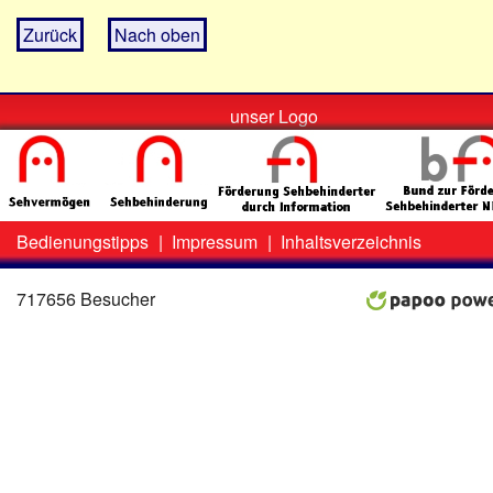
Zurück
Nach oben
unser Logo
Bedienungstipps
|
Impressum
|
Inhaltsverzeichnis
Zweit-
Lo
Menü
717656 Besucher