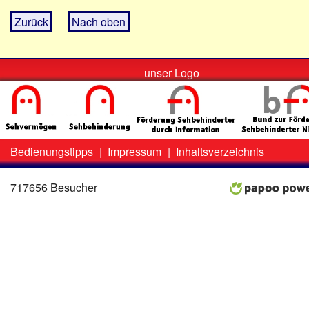
Zurück
Nach oben
unser Logo
Bedienungstipps
|
Impressum
|
Inhaltsverzeichnis
Zweit-
Lo
Menü
717656 Besucher