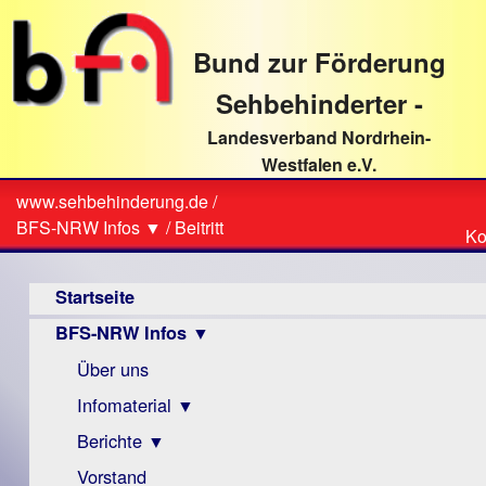
direkt
zum
Bund zur Förderung
Textinhalt
Sehbehinderter -
Landesverband Nordrhein-
Westfalen e.V.
Suche
www.sehbehinderung.de
/
Z
Sie
BFS-NRW Infos ▼
/
Beitritt
Ko
Ko
sind
Hauptmenü
hier
Startseite
BFS-NRW Infos ▼
Über uns
Infomaterial ▼
Berichte ▼
Visus
Zeitschrift
Vorstand
Archiv