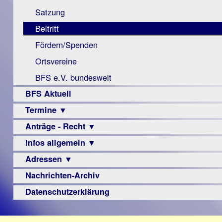
Monokular
Berichte
Satzung
Mac
Beitritt
Instagram-
Fördern/Spenden
Links
Ortsvereine
BFS e.V. bundesweit
BFS Aktuell
Termine ▼
Anträge - Recht ▼
Veranstaltungsprogramme
Infos allgemein ▼
Archiv
Urteile
Adressen ▼
Sehbehinderung
Frühförderung
Nachrichten-Archiv
Augenoptiker
Schule
Berufsbildungswerke
Datenschutzerklärung
Ausbildung
Berufsförderungswerke
–