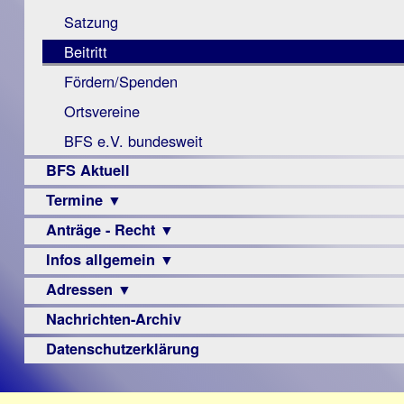
Monokular
Berichte
Satzung
Mac
Beitritt
Instagram-
Fördern/Spenden
Links
Ortsvereine
BFS e.V. bundesweit
BFS Aktuell
Termine ▼
Anträge - Recht ▼
Veranstaltungsprogramme
Infos allgemein ▼
Archiv
Urteile
Adressen ▼
Sehbehinderung
Frühförderung
Nachrichten-Archiv
Augenoptiker
Schule
Berufsbildungswerke
Datenschutzerklärung
Ausbildung
Berufsförderungswerke
–