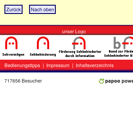
Zurück
Nach oben
unser Logo
Bedienungstipps
|
Impressum
|
Inhaltsverzeichnis
Zweit-
Lo
Menü
717656 Besucher