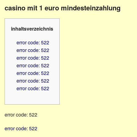
Familienratgeber
Beruf
casino mit 1 euro mindesteinzahlung
Hörbüchereien
Senioren
Reha-
Hilfsmittel
Lehrer
inhaltsverzeichnis
-
Schulen
PC
error code: 522
Verbände
error code: 522
error code: 522
error code: 522
error code: 522
error code: 522
error code: 522
error code: 522
error code: 522