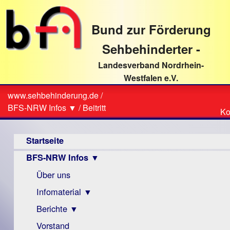
direkt
zum
Bund zur Förderung
Textinhalt
Sehbehinderter -
Landesverband Nordrhein-
Westfalen e.V.
Suche
www.sehbehinderung.de
/
Z
Sie
BFS-NRW Infos ▼
/
Beitritt
Ko
Ko
sind
Hauptmenü
hier
Startseite
BFS-NRW Infos ▼
Über uns
Infomaterial ▼
Berichte ▼
Visus
Zeitschrift
Vorstand
Archiv