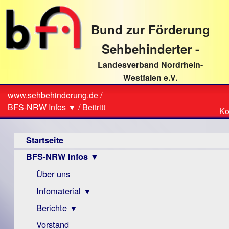
direkt
zum
Bund zur Förderung
Textinhalt
Sehbehinderter -
Landesverband Nordrhein-
Westfalen e.V.
Suche
www.sehbehinderung.de
/
Z
Sie
BFS-NRW Infos ▼
/
Beitritt
Ko
Ko
sind
Hauptmenü
hier
Startseite
BFS-NRW Infos ▼
Über uns
Infomaterial ▼
Berichte ▼
Visus
Zeitschrift
Vorstand
Archiv