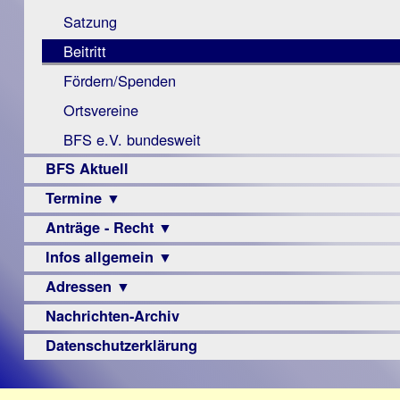
Monokular
Berichte
Satzung
Mac
Beitritt
Instagram-
Fördern/Spenden
Links
Ortsvereine
BFS e.V. bundesweit
BFS Aktuell
Termine ▼
Anträge - Recht ▼
Veranstaltungsprogramme
Infos allgemein ▼
Archiv
Urteile
Adressen ▼
Sehbehinderung
Frühförderung
Nachrichten-Archiv
Augenoptiker
Schule
Berufsbildungswerke
Datenschutzerklärung
Ausbildung
Berufsförderungswerke
–