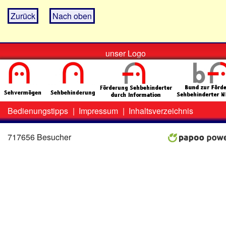
Zurück
Nach oben
unser Logo
Bedienungstipps
|
Impressum
|
Inhaltsverzeichnis
Zweit-
Lo
Menü
717656 Besucher