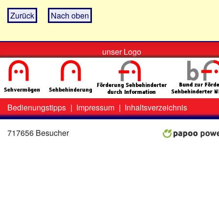
Zurück
Nach oben
unser Logo
Bedienungstipps
|
Impressum
|
Inhaltsverzeichnis
Zweit-
Lo
Menü
717656 Besucher