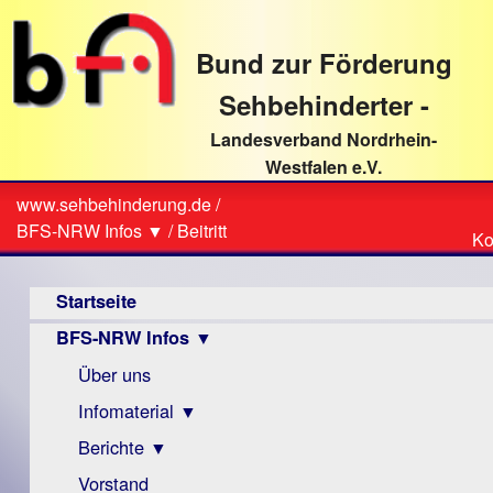
direkt
zum
Bund zur Förderung
Textinhalt
Sehbehinderter -
Landesverband Nordrhein-
Westfalen e.V.
Suche
www.sehbehinderung.de
/
Z
Sie
BFS-NRW Infos ▼
/
Beitritt
Ko
Ko
sind
Hauptmenü
hier
Startseite
BFS-NRW Infos ▼
Über uns
Infomaterial ▼
Berichte ▼
Visus
Zeitschrift
Vorstand
Archiv