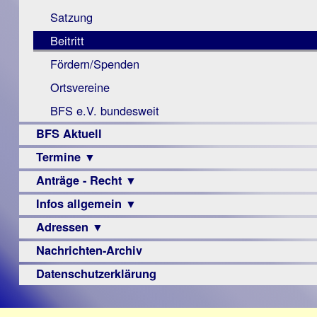
Monokular
Berichte
Satzung
Mac
Beitritt
Instagram-
Fördern/Spenden
Links
Ortsvereine
BFS e.V. bundesweit
BFS Aktuell
Termine ▼
Anträge - Recht ▼
Veranstaltungsprogramme
Infos allgemein ▼
Archiv
Urteile
Adressen ▼
Sehbehinderung
Frühförderung
Nachrichten-Archiv
Augenoptiker
Schule
Berufsbildungswerke
Datenschutzerklärung
Ausbildung
Berufsförderungswerke
–