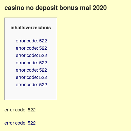
Familienratgeber
Beruf
casino no deposit bonus mai 2020
Hörbüchereien
Senioren
Reha-
Hilfsmittel
Lehrer
inhaltsverzeichnis
-
Schulen
PC
error code: 522
Verbände
error code: 522
error code: 522
error code: 522
error code: 522
error code: 522
error code: 522
error code: 522
error code: 522