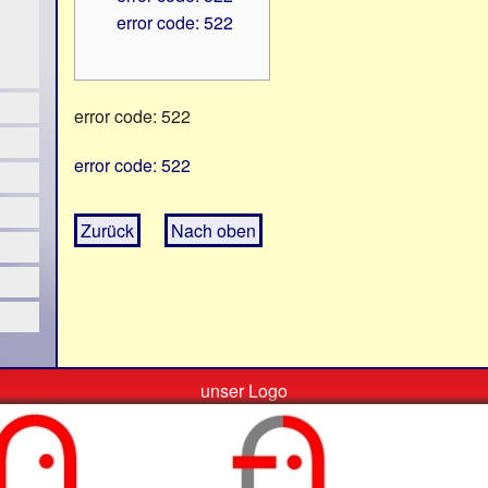
error code: 522
error code: 522
error code: 522
Zurück
Nach oben
unser Logo