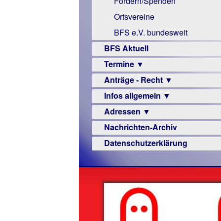
Fördern/Spenden
Links
Ortsvereine
BFS e.V. bundesweit
BFS Aktuell
Termine ▼
Anträge - Recht ▼
Veranstaltungsprogramme
Infos allgemein ▼
Archiv
Urteile
Adressen ▼
Sehbehinderung
Nachrichten-Archiv
Frühförderung
Augenoptiker
Datenschutzerklärung
Schule
Berufsbildungswerke
Ausbildung
Berufsförderungswerke
–
Familienratgeber
Beruf
Hörbüchereien
Senioren
Reha-
Hilfsmittel
Lehrer