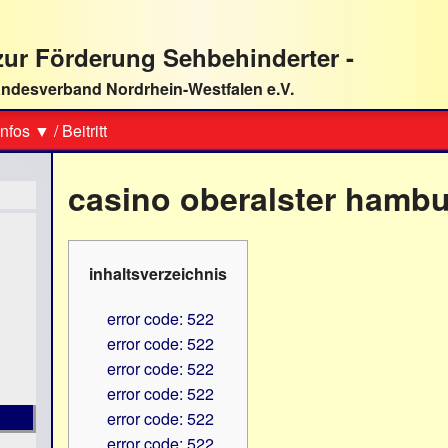
ur Förderung Sehbehinderter -
ndesverband Nordrhein-Westfalen e.V.
Suche
nfos ▼
/
Beitritt
casino oberalster hamb
inhaltsverzeichnis
error code: 522
error code: 522
error code: 522
error code: 522
error code: 522
error code: 522