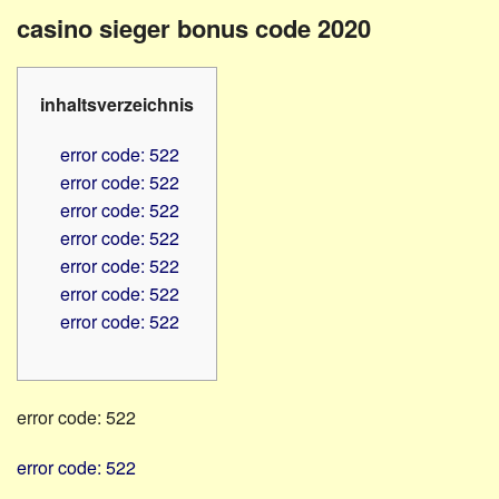
Familienratgeber
Beruf
casino sieger bonus code 2020
Hörbüchereien
Senioren
Reha-
Hilfsmittel
Lehrer
inhaltsverzeichnis
-
Schulen
PC
error code: 522
Verbände
error code: 522
error code: 522
error code: 522
error code: 522
error code: 522
error code: 522
error code: 522
error code: 522