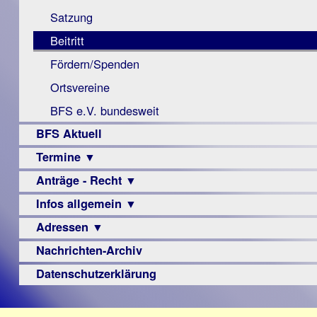
Monokular
Berichte
Satzung
Mac
Beitritt
Instagram-
Fördern/Spenden
Links
Ortsvereine
BFS e.V. bundesweit
BFS Aktuell
Termine ▼
Anträge - Recht ▼
Veranstaltungsprogramme
Infos allgemein ▼
Archiv
Urteile
Adressen ▼
Sehbehinderung
Frühförderung
Nachrichten-Archiv
Augenoptiker
Schule
Berufsbildungswerke
Datenschutzerklärung
Ausbildung
Berufsförderungswerke
–