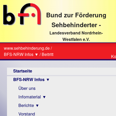
direkt
zum
Bund zur Förderung
Textinhalt
Sehbehinderter -
Landesverband Nordrhein-
Westfalen e.V.
Suche
www.sehbehinderung.de
/
Z
Sie
BFS-NRW Infos ▼
/
Beitritt
Ko
Ko
sind
Hauptmenü
hier
Startseite
BFS-NRW Infos ▼
Über uns
Infomaterial ▼
Berichte ▼
Visus
Zeitschrift
Vorstand
Archiv