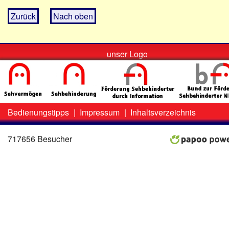
Zurück
Nach oben
unser Logo
Bedienungstipps
|
Impressum
|
Inhaltsverzeichnis
Zweit-
Lo
Menü
717656 Besucher