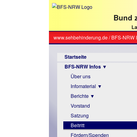
direkt
zum
Bund z
Textinhalt
La
www.sehbehinderung.de
/
BFS-NRW I
Sie
Hauptmenü
sind
Startseite
hier
BFS-NRW Infos ▼
Über uns
Infomaterial ▼
Berichte ▼
Visus
Zeitschrift
Vorstand
Archiv
Monokular
Berichte
Satzung
Mac
Beitritt
Instagram-
Fördern/Spenden