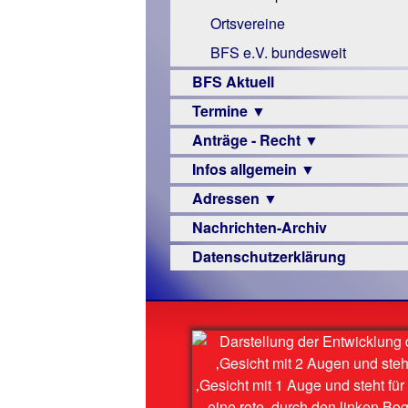
Links
Ortsvereine
BFS e.V. bundesweit
BFS Aktuell
Termine ▼
Anträge - Recht ▼
Veranstaltungsprogramme
Infos allgemein ▼
Archiv
Urteile
Adressen ▼
Sehbehinderung
Nachrichten-Archiv
Frühförderung
Augenoptiker
Datenschutzerklärung
Schule
Berufsbildungswerke
Ausbildung
Berufsförderungswerke
–
Familienratgeber
Beruf
Hörbüchereien
Senioren
Reha-
Hilfsmittel
Lehrer