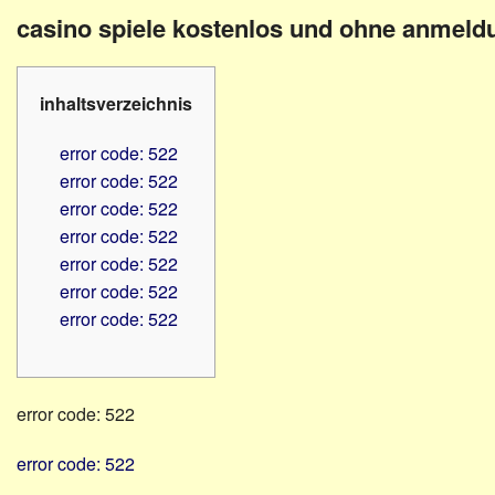
Familienratgeber
Beruf
casino spiele kostenlos und ohne anmeld
Hörbüchereien
Senioren
Reha-
Hilfsmittel
Lehrer
inhaltsverzeichnis
-
Schulen
PC
error code: 522
Verbände
error code: 522
error code: 522
error code: 522
error code: 522
error code: 522
error code: 522
error code: 522
error code: 522