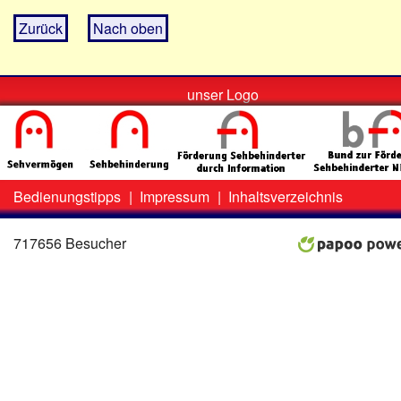
Zurück
Nach oben
unser Logo
Bedienungstipps
|
Impressum
|
Inhaltsverzeichnis
Zweit-
Lo
Menü
717656 Besucher