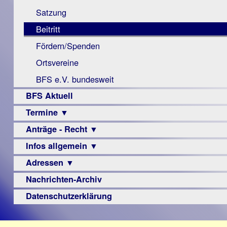
Monokular
Berichte
Satzung
Mac
Beitritt
Instagram-
Fördern/Spenden
Links
Ortsvereine
BFS e.V. bundesweit
BFS Aktuell
Termine ▼
Anträge - Recht ▼
Veranstaltungsprogramme
Infos allgemein ▼
Archiv
Urteile
Adressen ▼
Sehbehinderung
Frühförderung
Nachrichten-Archiv
Augenoptiker
Schule
Berufsbildungswerke
Datenschutzerklärung
Ausbildung
Berufsförderungswerke
–