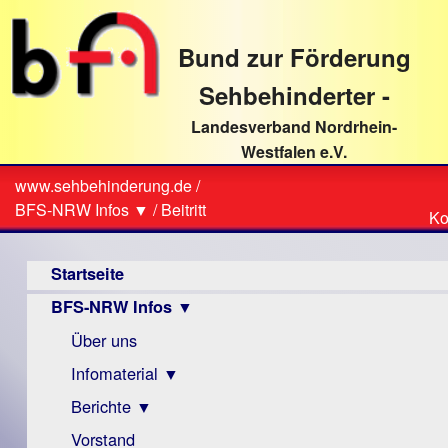
direkt
zum
Bund zur Förderung
Textinhalt
Sehbehinderter -
Landesverband Nordrhein-
Westfalen e.V.
Suche
www.sehbehinderung.de
/
Z
Sie
BFS-NRW Infos ▼
/
Beitritt
Ko
Ko
sind
Hauptmenü
hier
Startseite
BFS-NRW Infos ▼
Über uns
Infomaterial ▼
Berichte ▼
Visus
Zeitschrift
Vorstand
Archiv