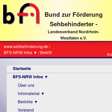
direkt
zum
Bund zur Förderung
Textinhalt
Sehbehinderter -
Landesverband Nordrhein-
Westfalen e.V.
Suche
www.sehbehinderung.de
/
Z
Sie
BFS-NRW Infos ▼
/
Beitritt
Ko
Ko
sind
Hauptmenü
hier
Startseite
BFS-NRW Infos ▼
Über uns
Infomaterial ▼
Berichte ▼
Visus
Zeitschrift
Vorstand
Archiv