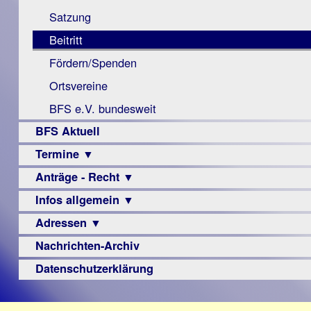
Monokular
Berichte
Satzung
Mac
Beitritt
Instagram-
Fördern/Spenden
Links
Ortsvereine
BFS e.V. bundesweit
BFS Aktuell
Termine ▼
Anträge - Recht ▼
Veranstaltungsprogramme
Infos allgemein ▼
Archiv
Urteile
Adressen ▼
Sehbehinderung
Frühförderung
Nachrichten-Archiv
Augenoptiker
Schule
Berufsbildungswerke
Datenschutzerklärung
Ausbildung
Berufsförderungswerke
–