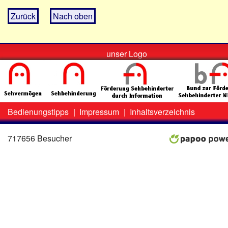
Zurück
Nach oben
unser Logo
Bedienungstipps
|
Impressum
|
Inhaltsverzeichnis
Zweit-
Lo
Menü
717656 Besucher