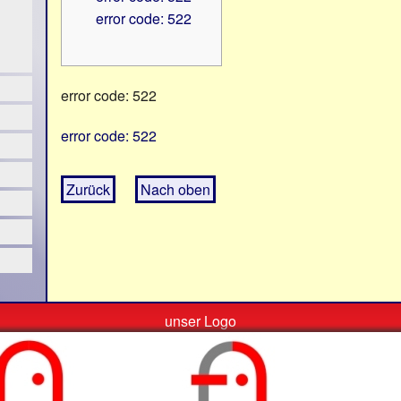
error code: 522
error code: 522
error code: 522
Zurück
Nach oben
unser Logo