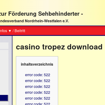
ur Förderung Sehbehinderter -
ndesverband Nordrhein-Westfalen e.V.
Suche
nfos ▼
/
Beitritt
casino tropez download
inhaltsverzeichnis
error code: 522
error code: 522
error code: 522
error code: 522
error code: 522
error code: 522