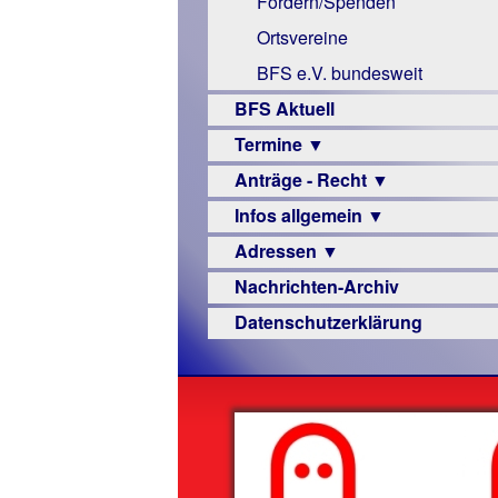
Fördern/Spenden
Links
Ortsvereine
BFS e.V. bundesweit
BFS Aktuell
Termine ▼
Anträge - Recht ▼
Veranstaltungsprogramme
Infos allgemein ▼
Archiv
Urteile
Adressen ▼
Sehbehinderung
Nachrichten-Archiv
Frühförderung
Augenoptiker
Datenschutzerklärung
Schule
Berufsbildungswerke
Ausbildung
Berufsförderungswerke
–
Familienratgeber
Beruf
Hörbüchereien
Senioren
Reha-
Hilfsmittel
Lehrer