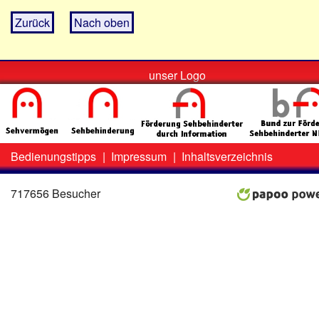
Zurück
Nach oben
unser Logo
Bedienungstipps
|
Impressum
|
Inhaltsverzeichnis
Zweit-
Lo
Menü
717656 Besucher