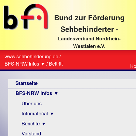
direkt
zum
Bund zur Förderung
Textinhalt
Sehbehinderter -
Landesverband Nordrhein-
Westfalen e.V.
Suche
www.sehbehinderung.de
/
Z
Sie
BFS-NRW Infos ▼
/
Beitritt
Ko
Ko
sind
Hauptmenü
hier
Startseite
BFS-NRW Infos ▼
Über uns
Infomaterial ▼
Berichte ▼
Visus
Zeitschrift
Vorstand
Archiv