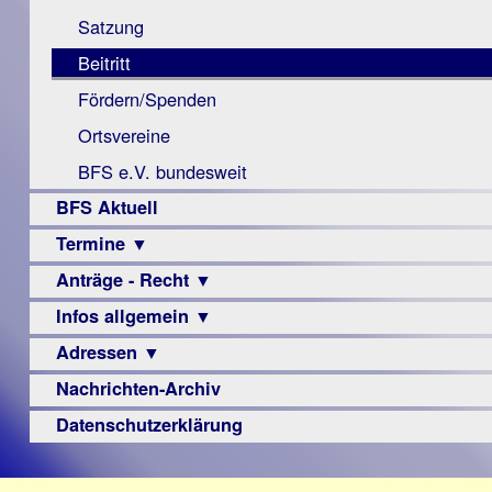
Monokular
Berichte
Satzung
Mac
Beitritt
Instagram-
Fördern/Spenden
Links
Ortsvereine
BFS e.V. bundesweit
BFS Aktuell
Termine ▼
Anträge - Recht ▼
Veranstaltungsprogramme
Infos allgemein ▼
Archiv
Urteile
Adressen ▼
Sehbehinderung
Frühförderung
Nachrichten-Archiv
Augenoptiker
Schule
Berufsbildungswerke
Datenschutzerklärung
Ausbildung
Berufsförderungswerke
–