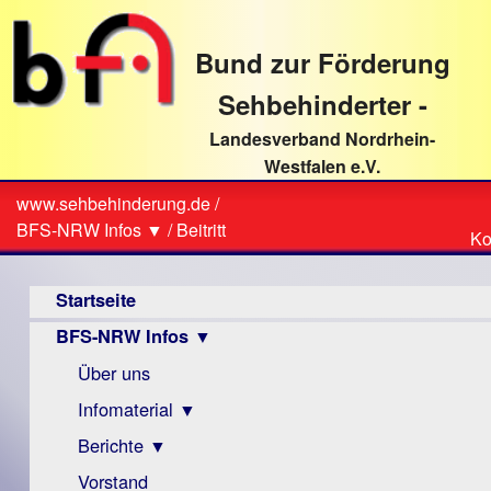
direkt
zum
Bund zur Förderung
Textinhalt
Sehbehinderter -
Landesverband Nordrhein-
Westfalen e.V.
Suche
www.sehbehinderung.de
/
Z
Sie
BFS-NRW Infos ▼
/
Beitritt
Ko
Ko
sind
Hauptmenü
hier
Startseite
BFS-NRW Infos ▼
Über uns
Infomaterial ▼
Berichte ▼
Visus
Zeitschrift
Vorstand
Archiv