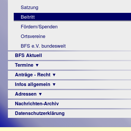
Monokular
Berichte
Satzung
Mac
Beitritt
Instagram-
Fördern/Spenden
Links
Ortsvereine
BFS e.V. bundesweit
BFS Aktuell
Termine ▼
Anträge - Recht ▼
Veranstaltungsprogramme
Infos allgemein ▼
Archiv
Urteile
Adressen ▼
Sehbehinderung
Frühförderung
Nachrichten-Archiv
Augenoptiker
Schule
Berufsbildungswerke
Datenschutzerklärung
Ausbildung
Berufsförderungswerke
–