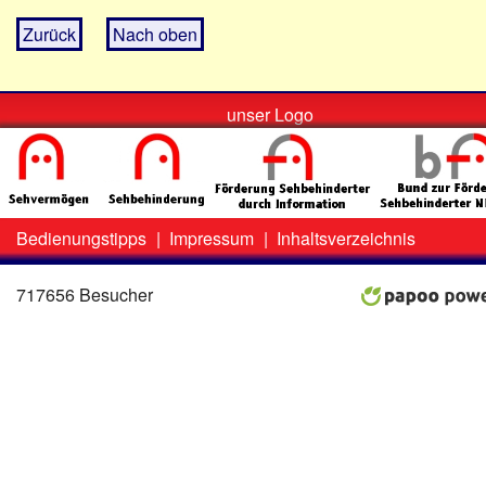
Zurück
Nach oben
unser Logo
Bedienungstipps
|
Impressum
|
Inhaltsverzeichnis
Zweit-
Lo
Menü
717656 Besucher