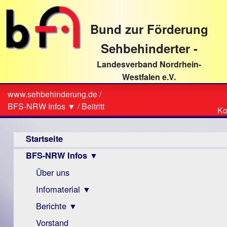
direkt
zum
Bund zur Förderung
Textinhalt
Sehbehinderter -
Landesverband Nordrhein-
Westfalen e.V.
Suche
www.sehbehinderung.de
/
Z
Sie
BFS-NRW Infos ▼
/
Beitritt
Ko
Ko
sind
Hauptmenü
hier
Startseite
BFS-NRW Infos ▼
Über uns
Infomaterial ▼
Berichte ▼
Visus
Zeitschrift
Vorstand
Archiv