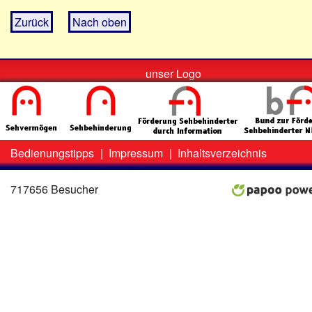
Zurück
Nach oben
unser Logo
Bedienungstipps
|
Impressum
|
Inhaltsverzeichnis
Zweit-
Lo
Menü
717656 Besucher