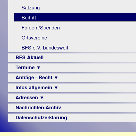
Monokular
Berichte
Satzung
Mac
Beitritt
Instagram-
Fördern/Spenden
Links
Ortsvereine
BFS e.V. bundesweit
BFS Aktuell
Termine ▼
Anträge - Recht ▼
Veranstaltungsprogramme
Infos allgemein ▼
Archiv
Urteile
Adressen ▼
Sehbehinderung
Frühförderung
Nachrichten-Archiv
Augenoptiker
Schule
Berufsbildungswerke
Datenschutzerklärung
Ausbildung
Berufsförderungswerke
–