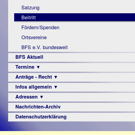
Monokular
Berichte
Satzung
Mac
Beitritt
Instagram-
Fördern/Spenden
Links
Ortsvereine
BFS e.V. bundesweit
BFS Aktuell
Termine ▼
Anträge - Recht ▼
Veranstaltungsprogramme
Infos allgemein ▼
Archiv
Urteile
Adressen ▼
Sehbehinderung
Frühförderung
Nachrichten-Archiv
Augenoptiker
Schule
Berufsbildungswerke
Datenschutzerklärung
Ausbildung
Berufsförderungswerke
–