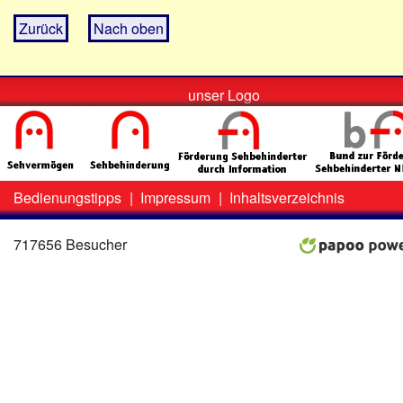
Zurück
Nach oben
unser Logo
Bedienungstipps
|
Impressum
|
Inhaltsverzeichnis
Zweit-
Lo
Menü
717656 Besucher