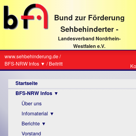
direkt
zum
Bund zur Förderung
Textinhalt
Sehbehinderter -
Landesverband Nordrhein-
Westfalen e.V.
Suche
www.sehbehinderung.de
/
Z
Sie
BFS-NRW Infos ▼
/
Beitritt
Ko
Ko
sind
Hauptmenü
hier
Startseite
BFS-NRW Infos ▼
Über uns
Infomaterial ▼
Berichte ▼
Visus
Zeitschrift
Vorstand
Archiv