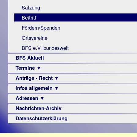
Monokular
Berichte
Satzung
Mac
Beitritt
Instagram-
Fördern/Spenden
Links
Ortsvereine
BFS e.V. bundesweit
BFS Aktuell
Termine ▼
Anträge - Recht ▼
Veranstaltungsprogramme
Infos allgemein ▼
Archiv
Urteile
Adressen ▼
Sehbehinderung
Frühförderung
Nachrichten-Archiv
Augenoptiker
Schule
Berufsbildungswerke
Datenschutzerklärung
Ausbildung
Berufsförderungswerke
–