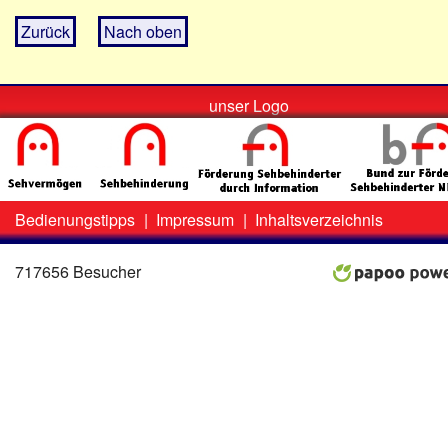
Zurück
Nach oben
unser Logo
Bedienungstipps
|
Impressum
|
Inhaltsverzeichnis
Zweit-
Lo
Menü
717656 Besucher