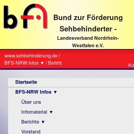
direkt
zum
Bund zur Förderung
Textinhalt
Sehbehinderter -
Landesverband Nordrhein-
Westfalen e.V.
Suche
www.sehbehinderung.de
/
Z
Sie
BFS-NRW Infos ▼
/
Beitritt
Ko
Ko
sind
Hauptmenü
hier
Startseite
BFS-NRW Infos ▼
Über uns
Infomaterial ▼
Berichte ▼
Visus
Zeitschrift
Vorstand
Archiv