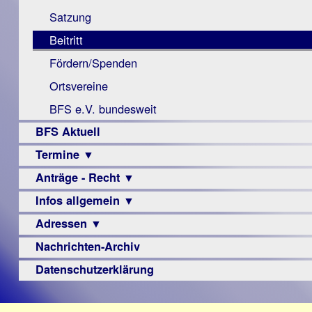
Monokular
Berichte
Satzung
Mac
Beitritt
Instagram-
Fördern/Spenden
Links
Ortsvereine
BFS e.V. bundesweit
BFS Aktuell
Termine ▼
Anträge - Recht ▼
Veranstaltungsprogramme
Infos allgemein ▼
Archiv
Urteile
Adressen ▼
Sehbehinderung
Frühförderung
Nachrichten-Archiv
Augenoptiker
Schule
Berufsbildungswerke
Datenschutzerklärung
Ausbildung
Berufsförderungswerke
–