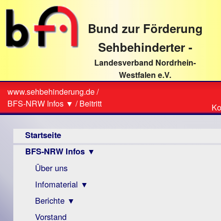
direkt
zum
Bund zur Förderung
Textinhalt
Sehbehinderter -
Landesverband Nordrhein-
Westfalen e.V.
Suche
www.sehbehinderung.de
/
Z
Sie
BFS-NRW Infos ▼
/
Beitritt
Ko
Ko
sind
Hauptmenü
hier
Startseite
BFS-NRW Infos ▼
Über uns
Infomaterial ▼
Berichte ▼
Visus
Zeitschrift
Vorstand
Archiv