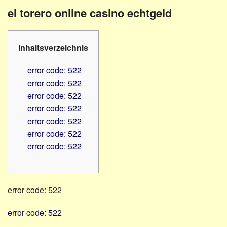
Familienratgeber
Beruf
el torero online casino echtgeld
Hörbüchereien
Senioren
Reha-
Hilfsmittel
Lehrer
inhaltsverzeichnis
-
Schulen
PC
error code: 522
Verbände
error code: 522
error code: 522
error code: 522
error code: 522
error code: 522
error code: 522
error code: 522
error code: 522