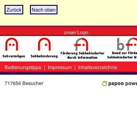
Zurück
Nach oben
unser Logo
Bedienungstipps
|
Impressum
|
Inhaltsverzeichnis
Zweit-
Lo
Menü
717656 Besucher