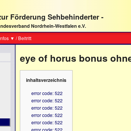
ur Förderung Sehbehinderter -
ndesverband Nordrhein-Westfalen e.V.
Suche
nfos ▼
/
Beitritt
eye of horus bonus ohn
inhaltsverzeichnis
error code: 522
error code: 522
error code: 522
error code: 522
error code: 522
error code: 522