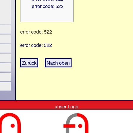
error code: 522
error code: 522
error code: 522
Zurück
Nach oben
unser Logo