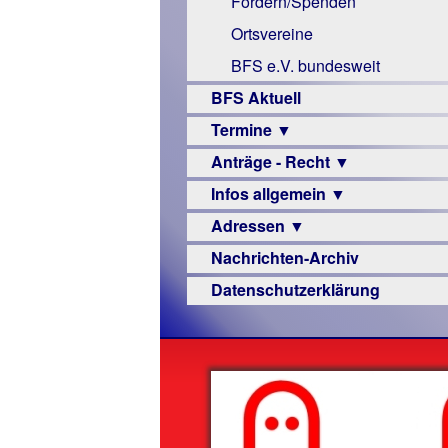
Fördern/Spenden
Links
Ortsvereine
BFS e.V. bundesweit
BFS Aktuell
Termine ▼
Anträge - Recht ▼
Veranstaltungsprogramme
Infos allgemein ▼
Archiv
Urteile
Adressen ▼
Sehbehinderung
Nachrichten-Archiv
Frühförderung
Augenoptiker
Datenschutzerklärung
Schule
Berufsbildungswerke
Ausbildung
Berufsförderungswerke
–
Familienratgeber
Beruf
Hörbüchereien
Senioren
Reha-
Hilfsmittel
Lehrer