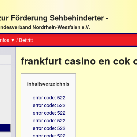
ur Förderung Sehbehinderter -
ndesverband Nordrhein-Westfalen e.V.
Suche
nfos ▼
/
Beitritt
frankfurt casino en cok 
inhaltsverzeichnis
error code: 522
error code: 522
error code: 522
error code: 522
error code: 522
error code: 522