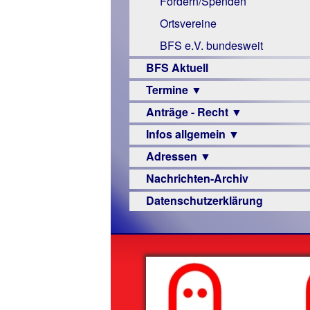
Fördern/Spenden
Links
Ortsvereine
BFS e.V. bundesweit
BFS Aktuell
Termine ▼
Anträge - Recht ▼
Veranstaltungsprogramme
Infos allgemein ▼
Archiv
Urteile
Adressen ▼
Sehbehinderung
Nachrichten-Archiv
Frühförderung
Augenoptiker
Datenschutzerklärung
Schule
Berufsbildungswerke
Ausbildung
Berufsförderungswerke
–
Familienratgeber
Beruf
Hörbüchereien
Senioren
Reha-
Hilfsmittel
Lehrer