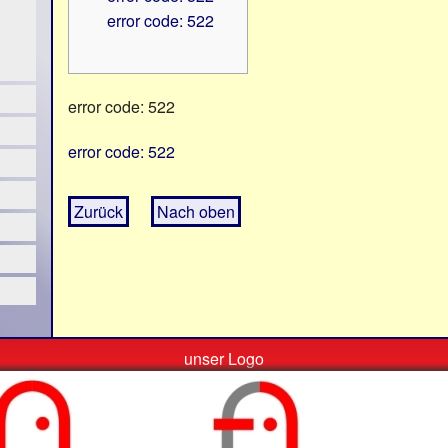
error code: 522
error code: 522
error code: 522
Zurück
Nach oben
unser Logo