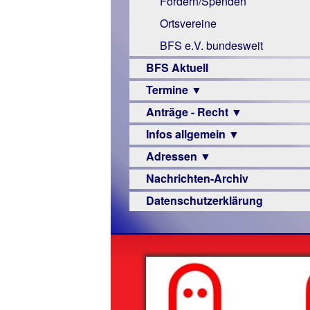
Fördern/Spenden
Links
Ortsvereine
BFS e.V. bundesweit
BFS Aktuell
Termine ▼
Anträge - Recht ▼
Veranstaltungsprogramme
Infos allgemein ▼
Archiv
Urteile
Adressen ▼
Sehbehinderung
Nachrichten-Archiv
Frühförderung
Augenoptiker
Datenschutzerklärung
Schule
Berufsbildungswerke
Ausbildung
Berufsförderungswerke
–
Familienratgeber
Beruf
Hörbüchereien
Senioren
Reha-
Hilfsmittel
Lehrer