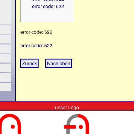
error code: 522
error code: 522
error code: 522
Zurück
Nach oben
unser Logo