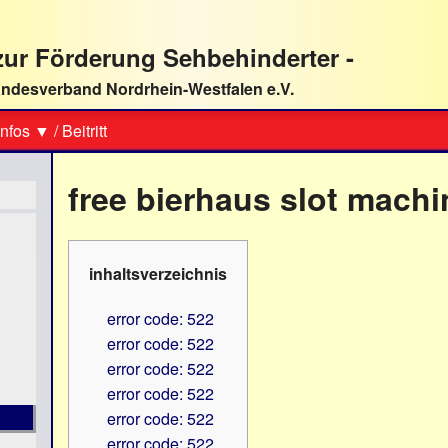
ur Förderung Sehbehinderter -
ndesverband Nordrhein-Westfalen e.V.
Suche
nfos ▼
/
Beitritt
free bierhaus slot machi
inhaltsverzeichnis
error code: 522
error code: 522
error code: 522
error code: 522
error code: 522
error code: 522