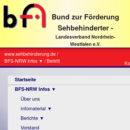
direkt
zum
Bund zur Förderung
Textinhalt
Sehbehinderter -
Landesverband Nordrhein-
Westfalen e.V.
Suche
www.sehbehinderung.de
/
Z
Sie
BFS-NRW Infos ▼
/
Beitritt
Ko
Ko
sind
Hauptmenü
hier
Startseite
BFS-NRW Infos ▼
Über uns
Infomaterial ▼
Berichte ▼
Visus
Zeitschrift
Vorstand
Archiv