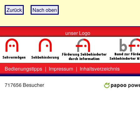
Zurück
Nach oben
unser Logo
Bedienungstipps
|
Impressum
|
Inhaltsverzeichnis
Zweit-
Lo
Menü
717656 Besucher