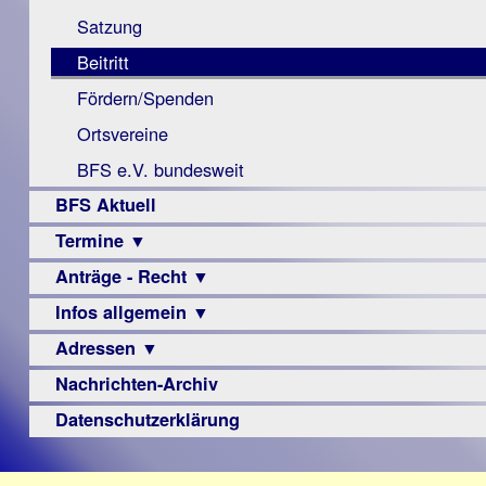
Monokular
Berichte
Satzung
Mac
Beitritt
Instagram-
Fördern/Spenden
Links
Ortsvereine
BFS e.V. bundesweit
BFS Aktuell
Termine ▼
Anträge - Recht ▼
Veranstaltungsprogramme
Infos allgemein ▼
Archiv
Urteile
Adressen ▼
Sehbehinderung
Frühförderung
Nachrichten-Archiv
Augenoptiker
Schule
Berufsbildungswerke
Datenschutzerklärung
Ausbildung
Berufsförderungswerke
–