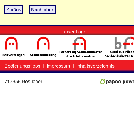
Zurück
Nach oben
unser Logo
Bedienungstipps
|
Impressum
|
Inhaltsverzeichnis
Zweit-
Lo
Menü
717656 Besucher