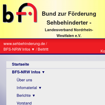
direkt
zum
Bund zur Förderung
Textinhalt
Sehbehinderter -
Landesverband Nordrhein-
Westfalen e.V.
Suche
www.sehbehinderung.de
/
Z
Sie
BFS-NRW Infos ▼
/
Beitritt
Ko
Ko
sind
Hauptmenü
hier
Startseite
BFS-NRW Infos ▼
Über uns
Infomaterial ▼
Berichte ▼
Visus
Zeitschrift
Vorstand
Archiv