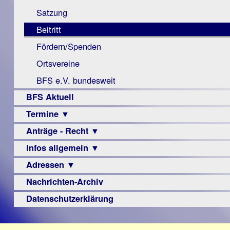
Monokular
Berichte
Satzung
Mac
Beitritt
Instagram-
Fördern/Spenden
Links
Ortsvereine
BFS e.V. bundesweit
BFS Aktuell
Termine ▼
Anträge - Recht ▼
Veranstaltungsprogramme
Infos allgemein ▼
Archiv
Urteile
Adressen ▼
Sehbehinderung
Frühförderung
Nachrichten-Archiv
Augenoptiker
Schule
Berufsbildungswerke
Datenschutzerklärung
Ausbildung
Berufsförderungswerke
–