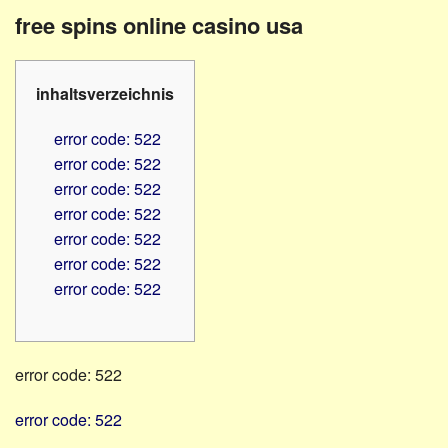
Familienratgeber
Beruf
free spins online casino usa
Hörbüchereien
Senioren
Reha-
Hilfsmittel
Lehrer
inhaltsverzeichnis
-
Schulen
PC
error code: 522
Verbände
error code: 522
error code: 522
error code: 522
error code: 522
error code: 522
error code: 522
error code: 522
error code: 522