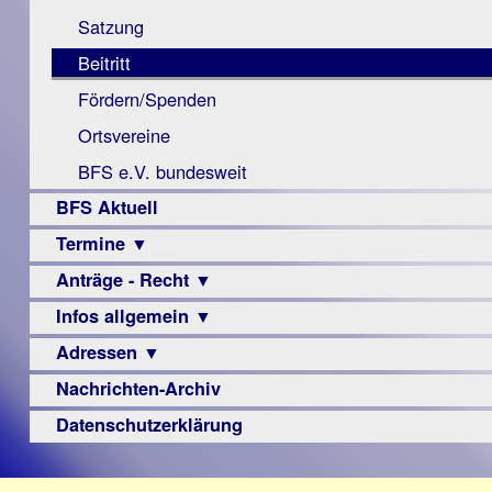
Monokular
Berichte
Satzung
Mac
Beitritt
Instagram-
Fördern/Spenden
Links
Ortsvereine
BFS e.V. bundesweit
BFS Aktuell
Termine ▼
Anträge - Recht ▼
Veranstaltungsprogramme
Infos allgemein ▼
Archiv
Urteile
Adressen ▼
Sehbehinderung
Frühförderung
Nachrichten-Archiv
Augenoptiker
Schule
Berufsbildungswerke
Datenschutzerklärung
Ausbildung
Berufsförderungswerke
–