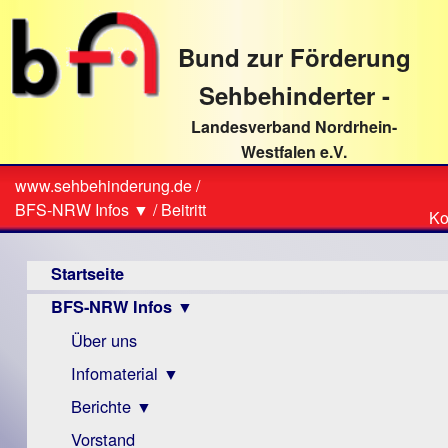
direkt
zum
Bund zur Förderung
Textinhalt
Sehbehinderter -
Landesverband Nordrhein-
Westfalen e.V.
Suche
www.sehbehinderung.de
/
Z
Sie
BFS-NRW Infos ▼
/
Beitritt
Ko
Ko
sind
Hauptmenü
hier
Startseite
BFS-NRW Infos ▼
Über uns
Infomaterial ▼
Berichte ▼
Visus
Zeitschrift
Vorstand
Archiv