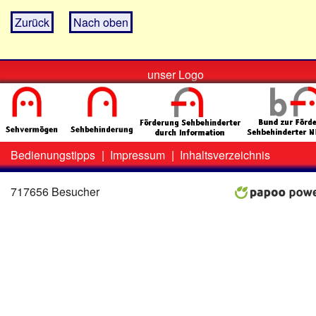
Zurück
Nach oben
unser Logo
Bedienungstipps
|
Impressum
|
Inhaltsverzeichnis
Zweit-
Lo
Menü
717656 Besucher