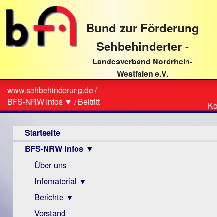
direkt
zum
Bund zur Förderung
Textinhalt
Sehbehinderter -
Landesverband Nordrhein-
Westfalen e.V.
Suche
www.sehbehinderung.de
/
Z
Sie
BFS-NRW Infos ▼
/
Beitritt
Ko
Ko
sind
Hauptmenü
hier
Startseite
BFS-NRW Infos ▼
Über uns
Infomaterial ▼
Berichte ▼
Visus
Zeitschrift
Vorstand
Archiv