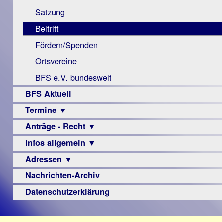
Monokular
Berichte
Satzung
Mac
Beitritt
Instagram-
Fördern/Spenden
Links
Ortsvereine
BFS e.V. bundesweit
BFS Aktuell
Termine ▼
Anträge - Recht ▼
Veranstaltungsprogramme
Infos allgemein ▼
Archiv
Urteile
Adressen ▼
Sehbehinderung
Frühförderung
Nachrichten-Archiv
Augenoptiker
Schule
Berufsbildungswerke
Datenschutzerklärung
Ausbildung
Berufsförderungswerke
–