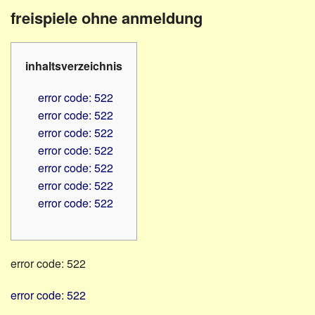
Familienratgeber
Beruf
freispiele ohne anmeldung
Hörbüchereien
Senioren
Reha-
Hilfsmittel
Lehrer
inhaltsverzeichnis
-
Schulen
PC
error code: 522
Verbände
error code: 522
error code: 522
error code: 522
error code: 522
error code: 522
error code: 522
error code: 522
error code: 522