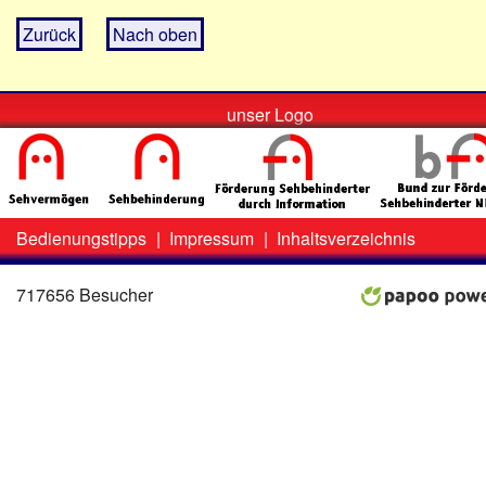
Zurück
Nach oben
unser Logo
Bedienungstipps
|
Impressum
|
Inhaltsverzeichnis
Zweit-
Lo
Menü
717656 Besucher