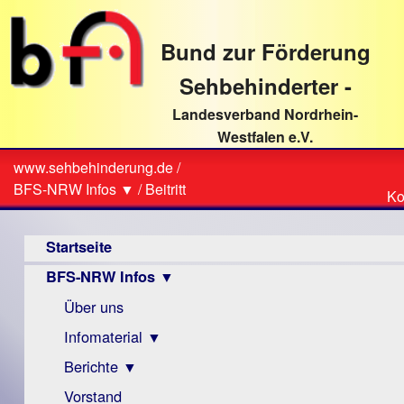
direkt
zum
Bund zur Förderung
Textinhalt
Sehbehinderter -
Landesverband Nordrhein-
Westfalen e.V.
Suche
www.sehbehinderung.de
/
Z
Sie
BFS-NRW Infos ▼
/
Beitritt
Ko
Ko
sind
Hauptmenü
hier
Startseite
BFS-NRW Infos ▼
Über uns
Infomaterial ▼
Berichte ▼
Visus
Zeitschrift
Vorstand
Archiv