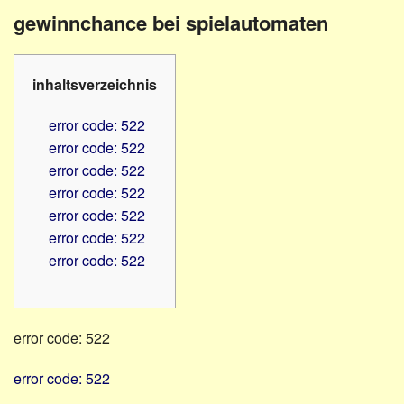
Familienratgeber
Beruf
gewinnchance bei spielautomaten
Hörbüchereien
Senioren
Reha-
Hilfsmittel
Lehrer
inhaltsverzeichnis
-
Schulen
PC
error code: 522
Verbände
error code: 522
error code: 522
error code: 522
error code: 522
error code: 522
error code: 522
error code: 522
error code: 522