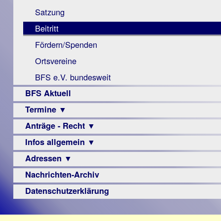
Monokular
Berichte
Satzung
Mac
Beitritt
Instagram-
Fördern/Spenden
Links
Ortsvereine
BFS e.V. bundesweit
BFS Aktuell
Termine ▼
Anträge - Recht ▼
Veranstaltungsprogramme
Infos allgemein ▼
Archiv
Urteile
Adressen ▼
Sehbehinderung
Frühförderung
Nachrichten-Archiv
Augenoptiker
Schule
Berufsbildungswerke
Datenschutzerklärung
Ausbildung
Berufsförderungswerke
–