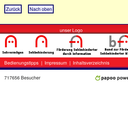
Zurück
Nach oben
unser Logo
Bedienungstipps
|
Impressum
|
Inhaltsverzeichnis
Zweit-
Lo
Menü
717656 Besucher