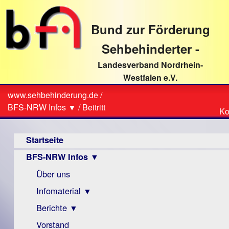
direkt
zum
Bund zur Förderung
Textinhalt
Sehbehinderter -
Landesverband Nordrhein-
Westfalen e.V.
Suche
www.sehbehinderung.de
/
Z
Sie
BFS-NRW Infos ▼
/
Beitritt
Ko
Ko
sind
Hauptmenü
hier
Startseite
BFS-NRW Infos ▼
Über uns
Infomaterial ▼
Berichte ▼
Visus
Zeitschrift
Vorstand
Archiv