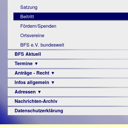
Monokular
Berichte
Satzung
Mac
Beitritt
Instagram-
Fördern/Spenden
Links
Ortsvereine
BFS e.V. bundesweit
BFS Aktuell
Termine ▼
Anträge - Recht ▼
Veranstaltungsprogramme
Infos allgemein ▼
Archiv
Urteile
Adressen ▼
Sehbehinderung
Frühförderung
Nachrichten-Archiv
Augenoptiker
Schule
Berufsbildungswerke
Datenschutzerklärung
Ausbildung
Berufsförderungswerke
–