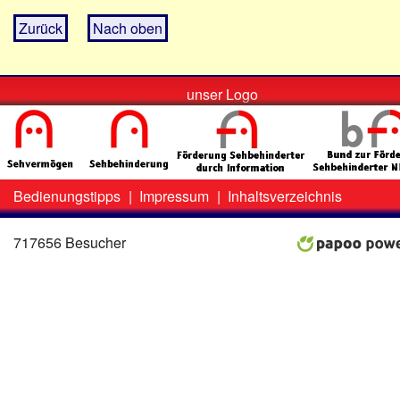
Zurück
Nach oben
unser Logo
Bedienungstipps
|
Impressum
|
Inhaltsverzeichnis
Zweit-
Lo
Menü
717656 Besucher