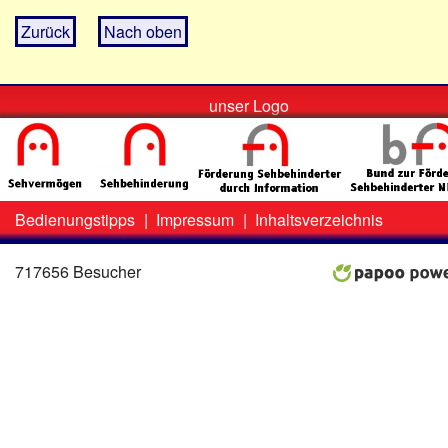
Zurück
Nach oben
unser Logo
Bedienungstipps
|
Impressum
|
Inhaltsverzeichnis
Zweit-
Lo
Menü
717656 Besucher