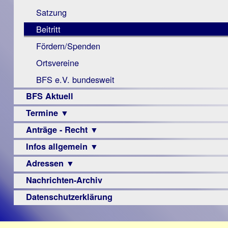
Monokular
Berichte
Satzung
Mac
Beitritt
Instagram-
Fördern/Spenden
Links
Ortsvereine
BFS e.V. bundesweit
BFS Aktuell
Termine ▼
Anträge - Recht ▼
Veranstaltungsprogramme
Infos allgemein ▼
Archiv
Urteile
Adressen ▼
Sehbehinderung
Frühförderung
Nachrichten-Archiv
Augenoptiker
Schule
Berufsbildungswerke
Datenschutzerklärung
Ausbildung
Berufsförderungswerke
–