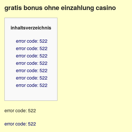
Familienratgeber
Beruf
gratis bonus ohne einzahlung casino
Hörbüchereien
Senioren
Reha-
Hilfsmittel
Lehrer
inhaltsverzeichnis
-
Schulen
PC
error code: 522
Verbände
error code: 522
error code: 522
error code: 522
error code: 522
error code: 522
error code: 522
error code: 522
error code: 522