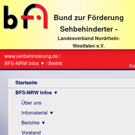
direkt
zum
Bund zur Förderung
Textinhalt
Sehbehinderter -
Landesverband Nordrhein-
Westfalen e.V.
Suche
www.sehbehinderung.de
/
Z
Sie
BFS-NRW Infos ▼
/
Beitritt
Ko
Ko
sind
Hauptmenü
hier
Startseite
BFS-NRW Infos ▼
Über uns
Infomaterial ▼
Berichte ▼
Visus
Zeitschrift
Vorstand
Archiv