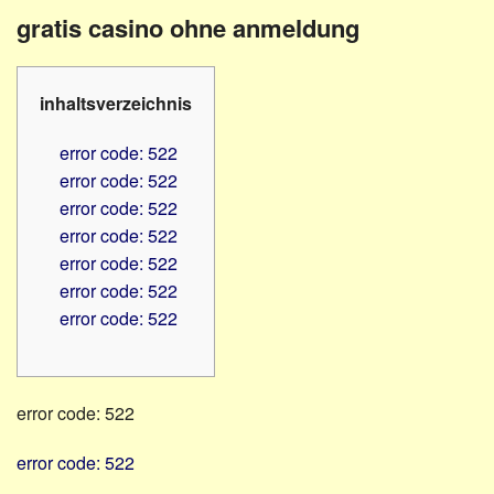
Familienratgeber
Beruf
gratis casino ohne anmeldung
Hörbüchereien
Senioren
Reha-
Hilfsmittel
Lehrer
inhaltsverzeichnis
-
Schulen
PC
error code: 522
Verbände
error code: 522
error code: 522
error code: 522
error code: 522
error code: 522
error code: 522
error code: 522
error code: 522