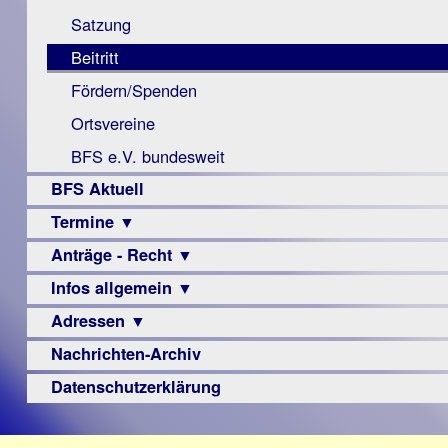
Monokular
Berichte
Satzung
Mac
Beitritt
Instagram-
Fördern/Spenden
Links
Ortsvereine
BFS e.V. bundesweit
BFS Aktuell
Termine ▼
Anträge - Recht ▼
Veranstaltungsprogramme
Infos allgemein ▼
Archiv
Urteile
Adressen ▼
Sehbehinderung
Frühförderung
Nachrichten-Archiv
Augenoptiker
Schule
Berufsbildungswerke
Datenschutzerklärung
Ausbildung
Berufsförderungswerke
–