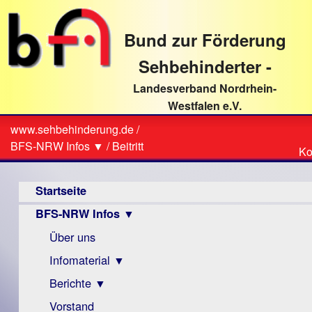
direkt
zum
Bund zur Förderung
Textinhalt
Sehbehinderter -
Landesverband Nordrhein-
Westfalen e.V.
Suche
www.sehbehinderung.de
/
Z
Sie
BFS-NRW Infos ▼
/
Beitritt
Ko
Ko
sind
Hauptmenü
hier
Startseite
BFS-NRW Infos ▼
Über uns
Infomaterial ▼
Berichte ▼
Visus
Zeitschrift
Vorstand
Archiv