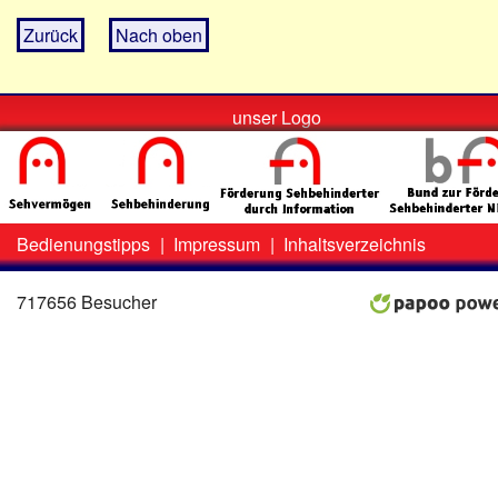
Zurück
Nach oben
unser Logo
Bedienungstipps
|
Impressum
|
Inhaltsverzeichnis
Zweit-
Lo
Menü
717656 Besucher