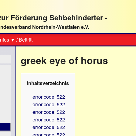
ur Förderung Sehbehinderter -
ndesverband Nordrhein-Westfalen e.V.
Suche
nfos ▼
/
Beitritt
greek eye of horus
inhaltsverzeichnis
error code: 522
error code: 522
error code: 522
error code: 522
error code: 522
error code: 522