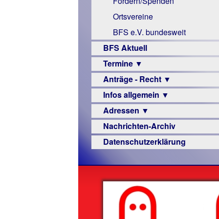
Fördern/Spenden
Links
Ortsvereine
BFS e.V. bundesweit
BFS Aktuell
Termine ▼
Anträge - Recht ▼
Veranstaltungsprogramme
Infos allgemein ▼
Archiv
Urteile
Adressen ▼
Sehbehinderung
Nachrichten-Archiv
Frühförderung
Augenoptiker
Datenschutzerklärung
Schule
Berufsbildungswerke
Ausbildung
Berufsförderungswerke
–
Familienratgeber
Beruf
Hörbüchereien
Senioren
Reha-
Hilfsmittel
Lehrer