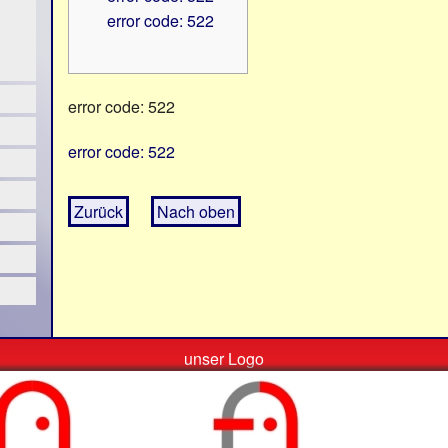
error code: 522
error code: 522
error code: 522
Zurück
Nach oben
unser Logo