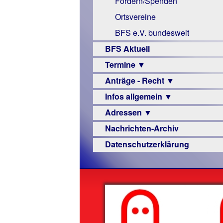
Fördern/Spenden
Links
Ortsvereine
BFS e.V. bundesweit
BFS Aktuell
Termine ▼
Anträge - Recht ▼
Veranstaltungsprogramme
Infos allgemein ▼
Archiv
Urteile
Adressen ▼
Sehbehinderung
Nachrichten-Archiv
Frühförderung
Augenoptiker
Datenschutzerklärung
Schule
Berufsbildungswerke
Ausbildung
Berufsförderungswerke
–
Familienratgeber
Beruf
Hörbüchereien
Senioren
Reha-
Hilfsmittel
Lehrer