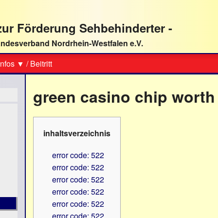
ur Förderung Sehbehinderter -
ndesverband Nordrhein-Westfalen e.V.
Suche
nfos ▼
/
Beitritt
green casino chip worth
inhaltsverzeichnis
error code: 522
error code: 522
error code: 522
error code: 522
error code: 522
error code: 522