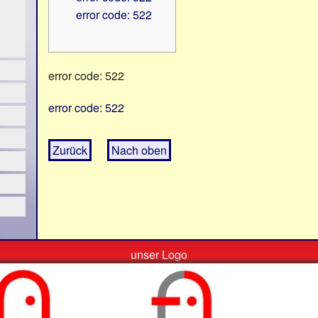
error code: 522
error code: 522
error code: 522
Zurück
Nach oben
unser Logo