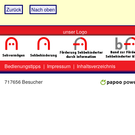
Zurück
Nach oben
unser Logo
Bedienungstipps
|
Impressum
|
Inhaltsverzeichnis
Zweit-
Lo
Menü
717656 Besucher