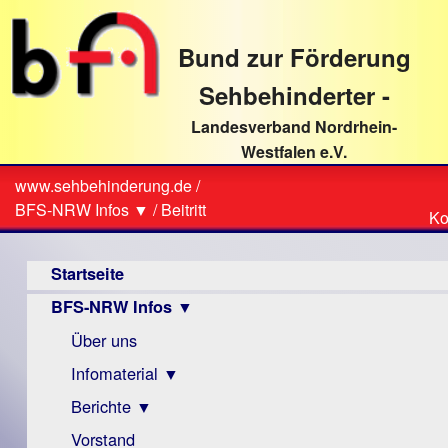
direkt
zum
Bund zur Förderung
Textinhalt
Sehbehinderter -
Landesverband Nordrhein-
Westfalen e.V.
Suche
www.sehbehinderung.de
/
Z
Sie
BFS-NRW Infos ▼
/
Beitritt
Ko
Ko
sind
Hauptmenü
hier
Startseite
BFS-NRW Infos ▼
Über uns
Infomaterial ▼
Berichte ▼
Visus
Zeitschrift
Vorstand
Archiv