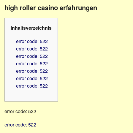
Familienratgeber
Beruf
high roller casino erfahrungen
Hörbüchereien
Senioren
Reha-
Hilfsmittel
Lehrer
inhaltsverzeichnis
-
Schulen
PC
error code: 522
Verbände
error code: 522
error code: 522
error code: 522
error code: 522
error code: 522
error code: 522
error code: 522
error code: 522