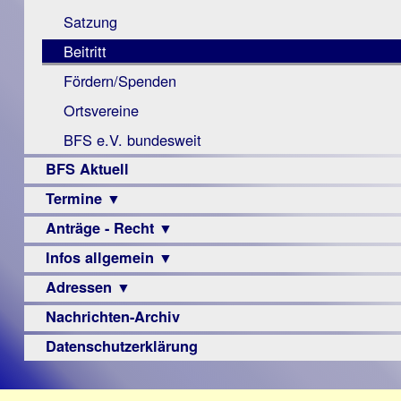
Monokular
Berichte
Satzung
Mac
Beitritt
Instagram-
Fördern/Spenden
Links
Ortsvereine
BFS e.V. bundesweit
BFS Aktuell
Termine ▼
Anträge - Recht ▼
Veranstaltungsprogramme
Infos allgemein ▼
Archiv
Urteile
Adressen ▼
Sehbehinderung
Frühförderung
Nachrichten-Archiv
Augenoptiker
Schule
Berufsbildungswerke
Datenschutzerklärung
Ausbildung
Berufsförderungswerke
–