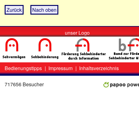
Zurück
Nach oben
unser Logo
Bedienungstipps
|
Impressum
|
Inhaltsverzeichnis
Zweit-
Lo
Menü
717656 Besucher