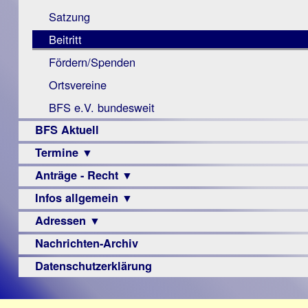
Monokular
Berichte
Satzung
Mac
Beitritt
Instagram-
Fördern/Spenden
Links
Ortsvereine
BFS e.V. bundesweit
BFS Aktuell
Termine ▼
Anträge - Recht ▼
Veranstaltungsprogramme
Infos allgemein ▼
Archiv
Urteile
Adressen ▼
Sehbehinderung
Frühförderung
Nachrichten-Archiv
Augenoptiker
Schule
Berufsbildungswerke
Datenschutzerklärung
Ausbildung
Berufsförderungswerke
–