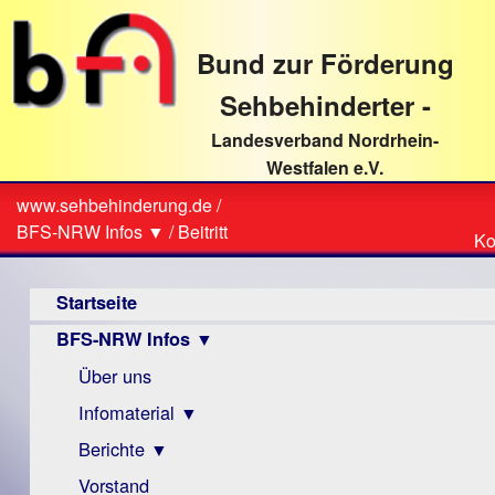
direkt
zum
Bund zur Förderung
Textinhalt
Sehbehinderter -
Landesverband Nordrhein-
Westfalen e.V.
Suche
www.sehbehinderung.de
/
Z
Sie
BFS-NRW Infos ▼
/
Beitritt
Ko
Ko
sind
Hauptmenü
hier
Startseite
BFS-NRW Infos ▼
Über uns
Infomaterial ▼
Berichte ▼
Visus
Zeitschrift
Vorstand
Archiv