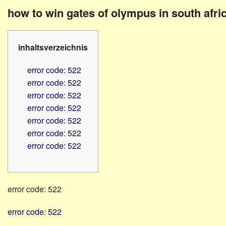
Familienratgeber
Beruf
how to win gates of olympus in south afri
Hörbüchereien
Senioren
Reha-
Hilfsmittel
Lehrer
inhaltsverzeichnis
-
Schulen
PC
error code: 522
Verbände
error code: 522
error code: 522
error code: 522
error code: 522
error code: 522
error code: 522
error code: 522
error code: 522