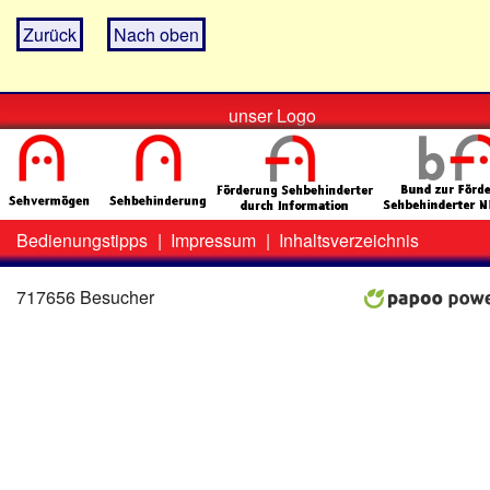
Zurück
Nach oben
unser Logo
Bedienungstipps
|
Impressum
|
Inhaltsverzeichnis
Zweit-
Lo
Menü
717656 Besucher