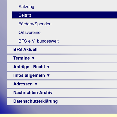
Monokular
Berichte
Satzung
Mac
Beitritt
Instagram-
Fördern/Spenden
Links
Ortsvereine
BFS e.V. bundesweit
BFS Aktuell
Termine ▼
Anträge - Recht ▼
Veranstaltungsprogramme
Infos allgemein ▼
Archiv
Urteile
Adressen ▼
Sehbehinderung
Frühförderung
Nachrichten-Archiv
Augenoptiker
Schule
Berufsbildungswerke
Datenschutzerklärung
Ausbildung
Berufsförderungswerke
–