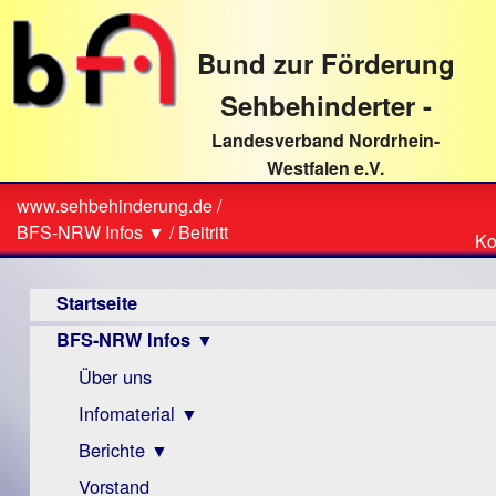
direkt
zum
Bund zur Förderung
Textinhalt
Sehbehinderter -
Landesverband Nordrhein-
Westfalen e.V.
Suche
www.sehbehinderung.de
/
Z
Sie
BFS-NRW Infos ▼
/
Beitritt
Ko
Ko
sind
Hauptmenü
hier
Startseite
BFS-NRW Infos ▼
Über uns
Infomaterial ▼
Berichte ▼
Visus
Zeitschrift
Vorstand
Archiv