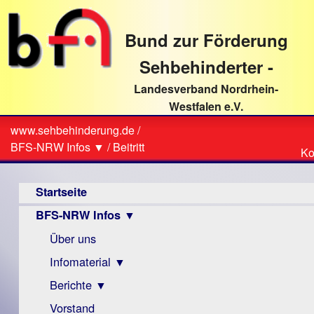
direkt
zum
Bund zur Förderung
Textinhalt
Sehbehinderter -
Landesverband Nordrhein-
Westfalen e.V.
Suche
www.sehbehinderung.de
/
Z
Sie
BFS-NRW Infos ▼
/
Beitritt
Ko
Ko
sind
Hauptmenü
hier
Startseite
BFS-NRW Infos ▼
Über uns
Infomaterial ▼
Berichte ▼
Visus
Zeitschrift
Vorstand
Archiv