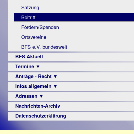
Monokular
Berichte
Satzung
Mac
Beitritt
Instagram-
Fördern/Spenden
Links
Ortsvereine
BFS e.V. bundesweit
BFS Aktuell
Termine ▼
Anträge - Recht ▼
Veranstaltungsprogramme
Infos allgemein ▼
Archiv
Urteile
Adressen ▼
Sehbehinderung
Frühförderung
Nachrichten-Archiv
Augenoptiker
Schule
Berufsbildungswerke
Datenschutzerklärung
Ausbildung
Berufsförderungswerke
–