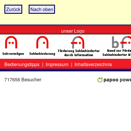
Zurück
Nach oben
unser Logo
Bedienungstipps
|
Impressum
|
Inhaltsverzeichnis
Zweit-
Lo
Menü
717656 Besucher