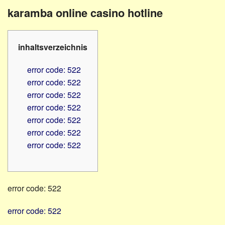
Familienratgeber
Beruf
karamba online casino hotline
Hörbüchereien
Senioren
Reha-
Hilfsmittel
Lehrer
inhaltsverzeichnis
-
Schulen
PC
error code: 522
Verbände
error code: 522
error code: 522
error code: 522
error code: 522
error code: 522
error code: 522
error code: 522
error code: 522