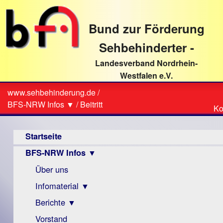
direkt
zum
Bund zur Förderung
Textinhalt
Sehbehinderter -
Landesverband Nordrhein-
Westfalen e.V.
Suche
www.sehbehinderung.de
/
Z
Sie
BFS-NRW Infos ▼
/
Beitritt
Ko
Ko
sind
Hauptmenü
hier
Startseite
BFS-NRW Infos ▼
Über uns
Infomaterial ▼
Berichte ▼
Visus
Zeitschrift
Vorstand
Archiv