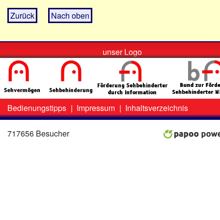
Zurück
Nach oben
unser Logo
Bedienungstipps
|
Impressum
|
Inhaltsverzeichnis
Zweit-
Lo
Menü
717656 Besucher