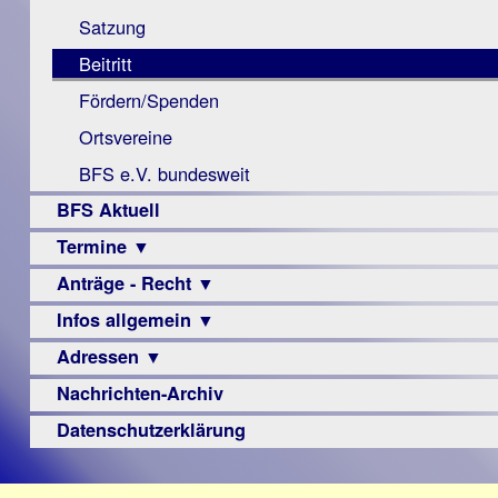
Monokular
Berichte
Satzung
Mac
Beitritt
Instagram-
Fördern/Spenden
Links
Ortsvereine
BFS e.V. bundesweit
BFS Aktuell
Termine ▼
Anträge - Recht ▼
Veranstaltungsprogramme
Infos allgemein ▼
Archiv
Urteile
Adressen ▼
Sehbehinderung
Frühförderung
Nachrichten-Archiv
Augenoptiker
Schule
Berufsbildungswerke
Datenschutzerklärung
Ausbildung
Berufsförderungswerke
–