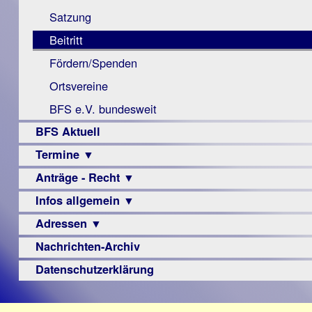
Monokular
Berichte
Satzung
Mac
Beitritt
Instagram-
Fördern/Spenden
Links
Ortsvereine
BFS e.V. bundesweit
BFS Aktuell
Termine ▼
Anträge - Recht ▼
Veranstaltungsprogramme
Infos allgemein ▼
Archiv
Urteile
Adressen ▼
Sehbehinderung
Frühförderung
Nachrichten-Archiv
Augenoptiker
Schule
Berufsbildungswerke
Datenschutzerklärung
Ausbildung
Berufsförderungswerke
–