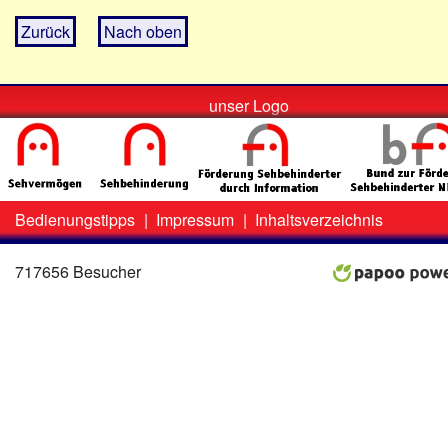
Zurück
Nach oben
unser Logo
Bedienungstipps
|
Impressum
|
Inhaltsverzeichnis
Zweit-
Lo
Menü
717656 Besucher