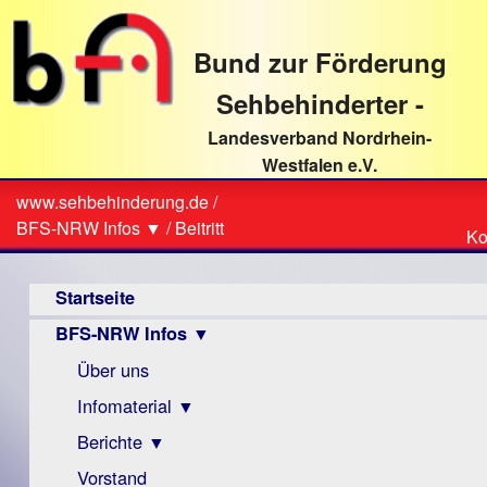
direkt
zum
Bund zur Förderung
Textinhalt
Sehbehinderter -
Landesverband Nordrhein-
Westfalen e.V.
Suche
www.sehbehinderung.de
/
Z
Sie
BFS-NRW Infos ▼
/
Beitritt
Ko
Ko
sind
Hauptmenü
hier
Startseite
BFS-NRW Infos ▼
Über uns
Infomaterial ▼
Berichte ▼
Visus
Zeitschrift
Vorstand
Archiv