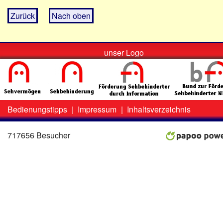
Zurück
Nach oben
unser Logo
Bedienungstipps
|
Impressum
|
Inhaltsverzeichnis
Zweit-
Lo
Menü
717656 Besucher