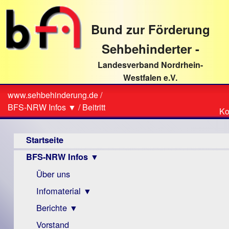
direkt
zum
Bund zur Förderung
Textinhalt
Sehbehinderter -
Landesverband Nordrhein-
Westfalen e.V.
Suche
www.sehbehinderung.de
/
Z
Sie
BFS-NRW Infos ▼
/
Beitritt
Ko
Ko
sind
Hauptmenü
hier
Startseite
BFS-NRW Infos ▼
Über uns
Infomaterial ▼
Berichte ▼
Visus
Zeitschrift
Vorstand
Archiv