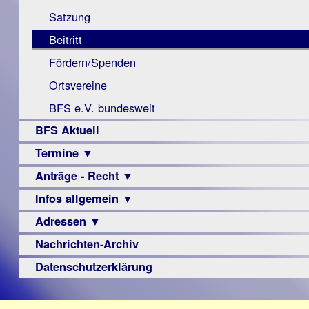
Monokular
Berichte
Satzung
Mac
Beitritt
Instagram-
Fördern/Spenden
Links
Ortsvereine
BFS e.V. bundesweit
BFS Aktuell
Termine ▼
Anträge - Recht ▼
Veranstaltungsprogramme
Infos allgemein ▼
Archiv
Urteile
Adressen ▼
Sehbehinderung
Frühförderung
Nachrichten-Archiv
Augenoptiker
Schule
Berufsbildungswerke
Datenschutzerklärung
Ausbildung
Berufsförderungswerke
–