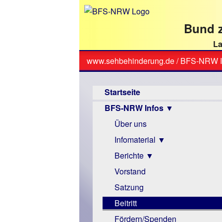
direkt
zum
Bund z
Textinhalt
La
www.sehbehinderung.de
/
BFS-NRW I
Sie
Hauptmenü
sind
Startseite
hier
BFS-NRW Infos ▼
Über uns
Infomaterial ▼
Berichte ▼
Visus
Zeitschrift
Vorstand
Archiv
Monokular
Berichte
Satzung
Mac
Beitritt
Instagram-
Fördern/Spenden