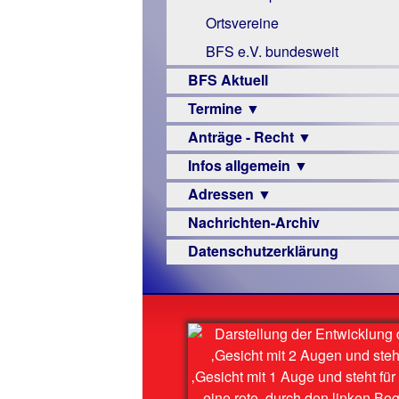
Links
Ortsvereine
BFS e.V. bundesweit
BFS Aktuell
Termine ▼
Anträge - Recht ▼
Veranstaltungsprogramme
Infos allgemein ▼
Archiv
Urteile
Adressen ▼
Sehbehinderung
Nachrichten-Archiv
Frühförderung
Augenoptiker
Datenschutzerklärung
Schule
Berufsbildungswerke
Ausbildung
Berufsförderungswerke
–
Familienratgeber
Beruf
Hörbüchereien
Senioren
Reha-
Hilfsmittel
Lehrer