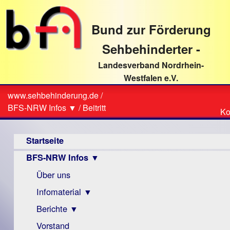
direkt
zum
Bund zur Förderung
Textinhalt
Sehbehinderter -
Landesverband Nordrhein-
Westfalen e.V.
Suche
www.sehbehinderung.de
/
Z
Sie
BFS-NRW Infos ▼
/
Beitritt
Ko
Ko
sind
Hauptmenü
hier
Startseite
BFS-NRW Infos ▼
Über uns
Infomaterial ▼
Berichte ▼
Visus
Zeitschrift
Vorstand
Archiv