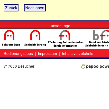
Zurück
Nach oben
unser Logo
Bedienungstipps
|
Impressum
|
Inhaltsverzeichnis
Zweit-
Lo
Menü
717656 Besucher