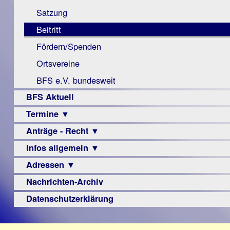
Monokular
Berichte
Satzung
Mac
Beitritt
Instagram-
Fördern/Spenden
Links
Ortsvereine
BFS e.V. bundesweit
BFS Aktuell
Termine ▼
Anträge - Recht ▼
Veranstaltungsprogramme
Infos allgemein ▼
Archiv
Urteile
Adressen ▼
Sehbehinderung
Frühförderung
Nachrichten-Archiv
Augenoptiker
Schule
Berufsbildungswerke
Datenschutzerklärung
Ausbildung
Berufsförderungswerke
–