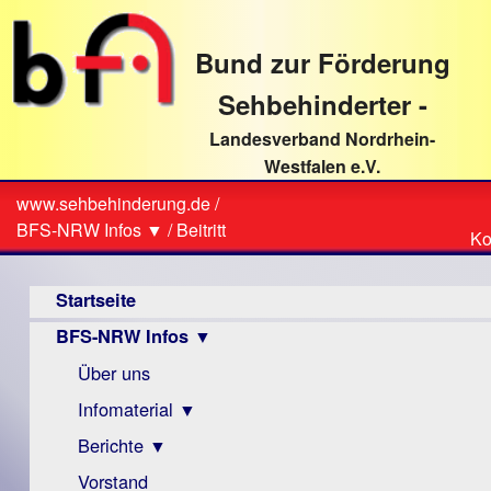
direkt
zum
Bund zur Förderung
Textinhalt
Sehbehinderter -
Landesverband Nordrhein-
Westfalen e.V.
Suche
www.sehbehinderung.de
/
Z
Sie
BFS-NRW Infos ▼
/
Beitritt
Ko
Ko
sind
Hauptmenü
hier
Startseite
BFS-NRW Infos ▼
Über uns
Infomaterial ▼
Berichte ▼
Visus
Zeitschrift
Vorstand
Archiv