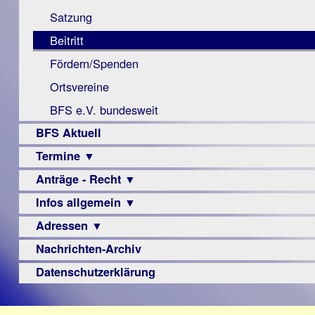
Monokular
Berichte
Satzung
Mac
Beitritt
Instagram-
Fördern/Spenden
Links
Ortsvereine
BFS e.V. bundesweit
BFS Aktuell
Termine ▼
Anträge - Recht ▼
Veranstaltungsprogramme
Infos allgemein ▼
Archiv
Urteile
Adressen ▼
Sehbehinderung
Frühförderung
Nachrichten-Archiv
Augenoptiker
Schule
Berufsbildungswerke
Datenschutzerklärung
Ausbildung
Berufsförderungswerke
–