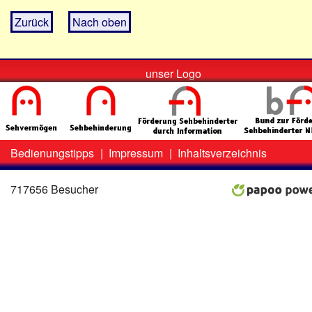
Zurück
Nach oben
unser Logo
Bedienungstipps
|
Impressum
|
Inhaltsverzeichnis
Zweit-
Lo
Menü
717656 Besucher