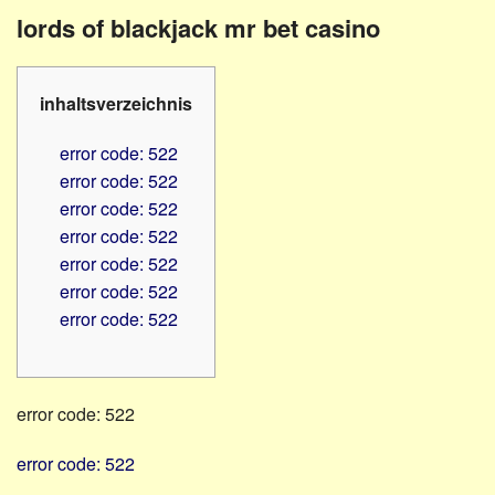
Familienratgeber
Beruf
lords of blackjack mr bet casino
Hörbüchereien
Senioren
Reha-
Hilfsmittel
Lehrer
inhaltsverzeichnis
-
Schulen
PC
error code: 522
Verbände
error code: 522
error code: 522
error code: 522
error code: 522
error code: 522
error code: 522
error code: 522
error code: 522