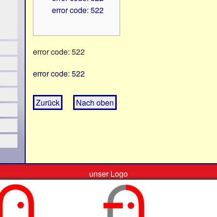
error code: 522
error code: 522
error code: 522
Zurück
Nach oben
unser Logo