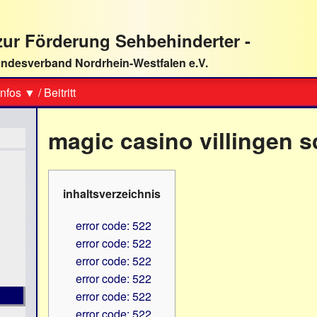
ur Förderung Sehbehinderter -
ndesverband Nordrhein-Westfalen e.V.
Suche
nfos ▼
/
Beitritt
magic casino villingen
inhaltsverzeichnis
error code: 522
error code: 522
error code: 522
error code: 522
error code: 522
error code: 522