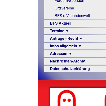
Fördern/Spenden
Links
Ortsvereine
BFS e.V. bundesweit
BFS Aktuell
Termine ▼
Anträge - Recht ▼
Veranstaltungsprogramme
Infos allgemein ▼
Archiv
Urteile
Adressen ▼
Sehbehinderung
Nachrichten-Archiv
Frühförderung
Augenoptiker
Datenschutzerklärung
Schule
Berufsbildungswerke
Ausbildung
Berufsförderungswerke
–
Familienratgeber
Beruf
Hörbüchereien
Senioren
Reha-
Hilfsmittel
Lehrer