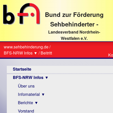
direkt
zum
Bund zur Förderung
Textinhalt
Sehbehinderter -
Landesverband Nordrhein-
Westfalen e.V.
Suche
www.sehbehinderung.de
/
Z
Sie
BFS-NRW Infos ▼
/
Beitritt
Ko
Ko
sind
Hauptmenü
hier
Startseite
BFS-NRW Infos ▼
Über uns
Infomaterial ▼
Berichte ▼
Visus
Zeitschrift
Vorstand
Archiv