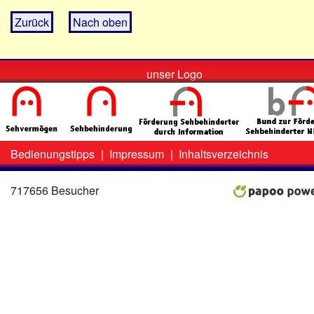
Zurück
Nach oben
unser Logo
Bedienungstipps
|
Impressum
|
Inhaltsverzeichnis
Zweit-
Lo
Menü
717656 Besucher