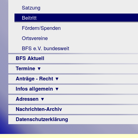
Monokular
Berichte
Satzung
Mac
Beitritt
Instagram-
Fördern/Spenden
Links
Ortsvereine
BFS e.V. bundesweit
BFS Aktuell
Termine ▼
Anträge - Recht ▼
Veranstaltungsprogramme
Infos allgemein ▼
Archiv
Urteile
Adressen ▼
Sehbehinderung
Frühförderung
Nachrichten-Archiv
Augenoptiker
Schule
Berufsbildungswerke
Datenschutzerklärung
Ausbildung
Berufsförderungswerke
–