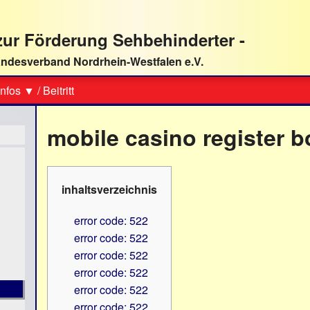
ur Förderung Sehbehinderter -
ndesverband Nordrhein-Westfalen e.V.
Suche
nfos ▼
/
Beitritt
mobile casino register 
inhaltsverzeichnis
error code: 522
error code: 522
error code: 522
error code: 522
error code: 522
error code: 522