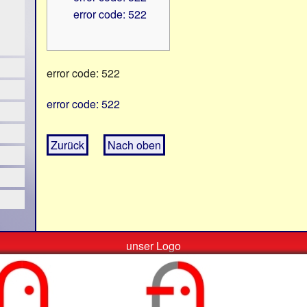
error code: 522
error code: 522
error code: 522
Zurück
Nach oben
unser Logo