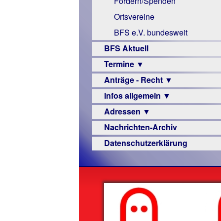
Fördern/Spenden
Links
Ortsvereine
BFS e.V. bundesweit
BFS Aktuell
Termine ▼
Anträge - Recht ▼
Veranstaltungsprogramme
Infos allgemein ▼
Archiv
Urteile
Adressen ▼
Sehbehinderung
Nachrichten-Archiv
Frühförderung
Augenoptiker
Datenschutzerklärung
Schule
Berufsbildungswerke
Ausbildung
Berufsförderungswerke
–
Familienratgeber
Beruf
Hörbüchereien
Senioren
Reha-
Hilfsmittel
Lehrer